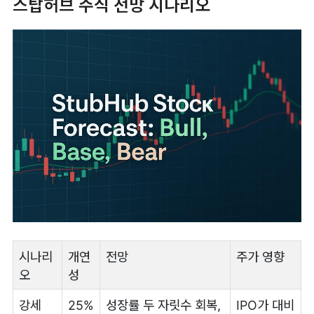
스탑허브 주식 전망 시나리오
시나리
개연
전망
주가 영향
오
성
강세
25%
성장률 두 자릿수 회복,
IPO가 대비