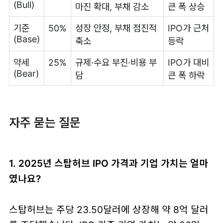
(Bull)
마진 확대, 부채 감소
큰 폭 상승
기준
50%
성장 안정, 부채 점진적
IPO가 근처
(Base)
축소
등락
약세
25%
규제·수요 부진·비용 부
IPO가 대비
(Bear)
담
큰 폭 하락
자주 묻는 질문
1. 2025년 스탑허브 IPO 가격과 기업 가치는 얼마
였나요?
스탑허브는 주당 23.50달러에 상장해 약 8억 달러