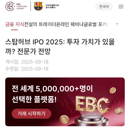
한국어
어집
금융 지식
전설의 트레이더
온라인 웨비나
글로벌 포커스
기술적 
스탑허브 IPO 2025: 투자 가치가 있을
까? 전문가 전망
게시일: 2025-09-18
수정일: 2025-09-18