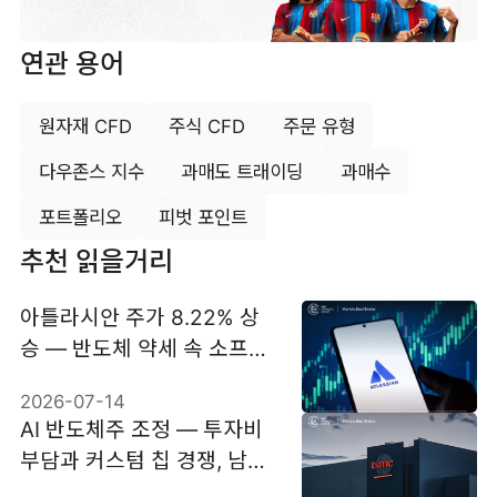
연관 용어
원자재 CFD
주식 CFD
주문 유형
다우존스 지수
과매도 트래이딩
과매수
포트폴리오
피벗 포인트
추천 읽을거리
아틀라시안 주가 8.22% 상
승 — 반도체 약세 속 소프트
웨어주 반등
2026-07-14
AI 반도체주 조정 — 투자비
부담과 커스텀 칩 경쟁, 남아
있는 성장 근거