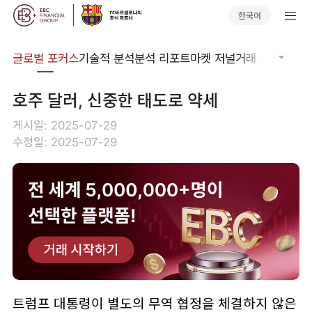
한국어
비나
글로벌 포커스
기술적 분석
분석 리포트
마켓 저널
거래 소프트웨어
호주 달러, 신중한 태도로 약세
게시일: 2025-07-29
수정일: 2025-07-29
트럼프 대통령이 별도의 무역 협정을 체결하지 않은