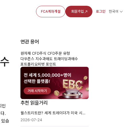
FCA계좌개설
회원가입
로그인
한국어
연관 용어
원자재 CFD
주식 CFD
주문 유형
지수
다우존스 지수
과매도 트래이딩
과매수
포트폴리오
피벗 포인트
추천 읽을거리
치인
월스트리트란? 세계 트레이더가 미국 시장을 보는 7가지 이유
다.
2026-07-24
 있습