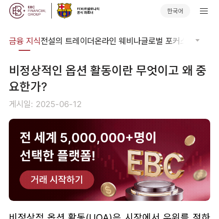
한국어
어집
금융 지식
전설의 트레이더
온라인 웨비나
글로벌 포커스
기술적 
비정상적인 옵션 활동이란 무엇이고 왜 중
요한가?
게시일: 2025-06-12
비정상적 옵션 활동(UOA)은 시장에서 우위를 점하