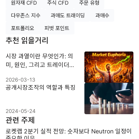
원자재 CFD
주식 CFD
주문 유형
다우존스 지수
과매도 트래이딩
과매수
포트폴리오
피벗 포인트
추천 읽을거리
시장 과열이란 무엇인가: 의
미, 원인, 그리고 트레이더가
주목하는 것
2026-03-13
공개시장조작의 역할과 특징
2024-05-24
관련 주제
로켓랩 2분기 실적 전망: 숫자보다 Neutron 일정이
중요한 이유