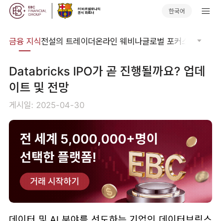
한국어
어집
금융 지식
전설의 트레이더
온라인 웨비나
글로벌 포커스
기술적 
Databricks IPO가 곧 진행될까요? 업데
이트 및 전망
게시일: 2025-04-30
데이터 및 AI 분야를 선도하는 기업인 데이터브릭스