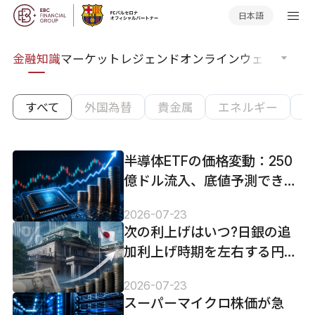
日本語
語集
金融知識
マーケットレジェンド
オンラインウェビナー
グ
すべて
外国為替
貴金属
エネルギー
株
半導体ETFの価格変動：250
億ドル流入、底値予測できた
か？
2026-07-23
次の利上げはいつ?日銀の追
加利上げ時期を左右する円
安・物価・賃金の行方
2026-07-23
スーパーマイクロ株価が急