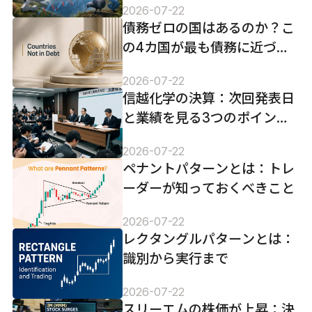
2026-07-22
債務ゼロの国はあるのか？こ
の4カ国が最も債務に近づい
た。
2026-07-22
信越化学の決算：次回発表日
と業績を見る3つのポイン
ト、AI半導体需要は追い風に
2026-07-22
なるか
ペナントパターンとは：トレ
ーダーが知っておくべきこと
2026-07-22
レクタングルパターンとは：
識別から実行まで
2026-07-22
スリーエムの株価が上昇：決