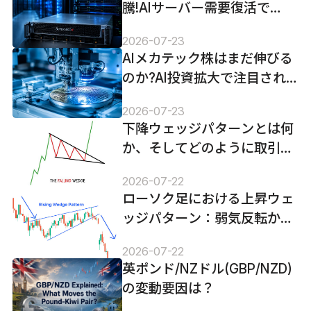
騰!AIサーバー需要復活で
SMCIは再成長局面へ向かう
2026-07-23
のか
AIメカテック株はまだ伸びる
のか?AI投資拡大で注目され
る半導体装置メーカーの実力
2026-07-23
下降ウェッジパターンとは何
か、そしてどのように取引す
るか
2026-07-22
ローソク足における上昇ウェ
ッジパターン：弱気反転か偽
のシグナルか
2026-07-22
英ポンド/NZドル(GBP/NZD)
の変動要因は？