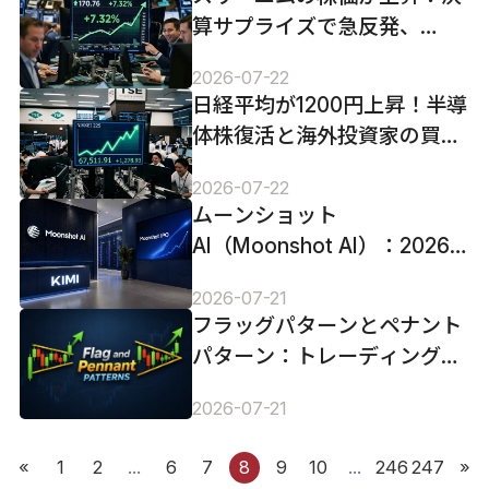
算サプライズで急反発、
2026年後半の成長戦略に市
2026-07-22
場注目
日経平均が1200円上昇！半導
体株復活と海外投資家の買い
戻しを解説
2026-07-22
ムーンショット
AI（Moonshot AI）：2026
年のIPO、300億ドルの評価
2026-07-21
額、スケジュール、投資方
フラッグパターンとペナント
法。
パターン：トレーディングに
おけるこれらを分かりやすく
2026-07-21
解説
«
1
2
...
6
7
8
9
10
...
246
247
»