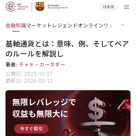
日本語
語集
金融知識
マーケットレジェンド
オンラインウェビナー
グ
基軸通貨とは：意味、例、そしてペア
のルールを解説し
著者:
チャド・カーネギー
公開日: 2023-10-27
更新日: 2026-05-12