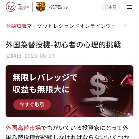
日本語
語集
金融知識
マーケットレジェンド
オンラインウェビナー
グ
外国為替投機-初心者の心理的挑戦
公開日: 2023-08-31
外国為替市場
でもがいている投資家にとって外
国為替投機が経験しなければならないいくつか