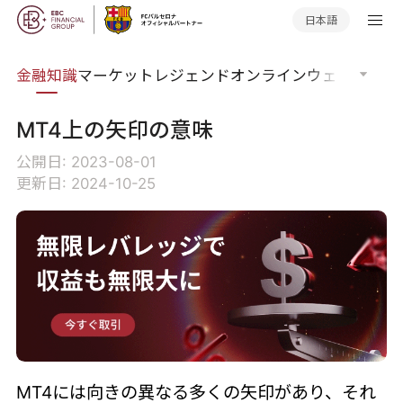
日本語
語集
金融知識
マーケットレジェンド
オンラインウェビナー
グ
MT4上の矢印の意味
公開日: 2023-08-01
更新日: 2024-10-25
MT4には向きの異なる多くの矢印があり、それ