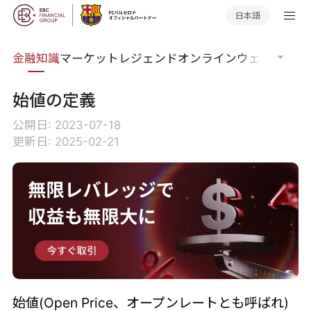
日本語
語集
金融知識
マーケットレジェンド
オンラインウェビナー
グ
始値の定義
公開日: 2023-07-18
更新日: 2025-02-21
始値(Open Price、オープンレートとも呼ばれ)