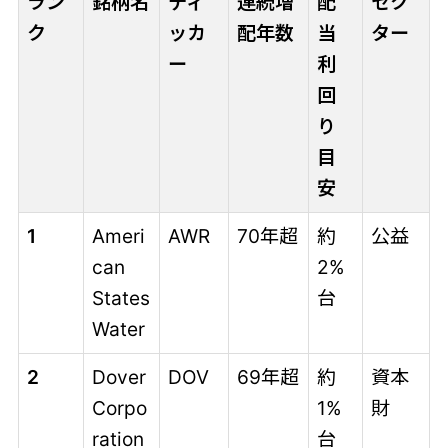
ラン
銘柄名
ティ
連続増
配
セク
ク
ッカ
配年数
当
ター
ー
利
回
り
目
安
1
Ameri
AWR
70年超
約
公益
can
2%
States
台
Water
2
Dover
DOV
69年超
約
資本
Corpo
1%
財
ration
台