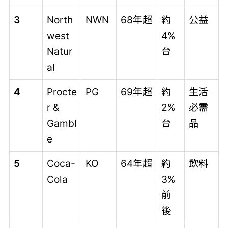
3
North
NWN
68年超
約
公益
west
4%
Natur
台
al
4
Procte
PG
69年超
約
生活
r &
2%
必需
Gambl
台
品
e
5
Coca-
KO
64年超
約
飲料
Cola
3%
前
後