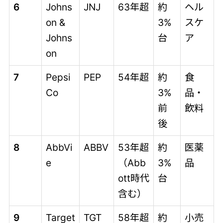
6
Johns
JNJ
63年超
約
ヘル
on &
3%
スケ
Johns
台
ア
on
7
Pepsi
PEP
54年超
約
食
Co
3%
品・
前
飲料
後
8
AbbVi
ABBV
53年超
約
医薬
e
（Abb
3%
品
ott時代
台
含む）
9
Target
TGT
58年超
約
小売