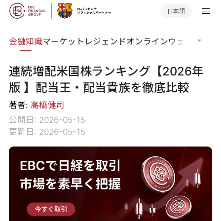
日本語
語集
金融知識
マーケットレジェンド
オンラインウェビナー
グ
連続増配米国株ランキング【2026年
版 】配当王・配当貴族を徹底比較
著者:
高橋健司
公開日: 2026-05-15
更新日: 2026-05-15