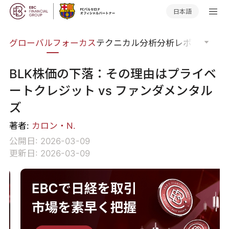
日本語
ナー
グローバルフォーカス
テクニカル分析
分析レポート
マー
BLK株価の下落：その理由はプライベ
ートクレジット vs ファンダメンタル
ズ
著者:
カロン・N.
公開日: 2026-03-09
更新日: 2026-03-09