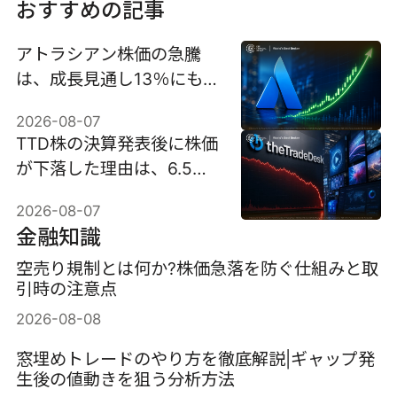
おすすめの記事
アトラシアン株価の急騰
は、成長見通し13％にもか
かわらず35％急騰した。
2026-08-07
TTD株の決算発表後に株価
が下落した理由は、6.5億
ドル売上見通しで30％近
2026-08-07
く暴落したため。
金融知識
空売り規制とは何か?株価急落を防ぐ仕組みと取
引時の注意点
2026-08-08
窓埋めトレードのやり方を徹底解説|ギャップ発
生後の値動きを狙う分析方法