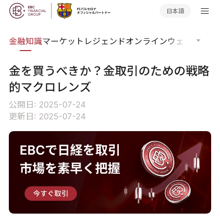
日本語
語集
金融知識
マーケットレジェンド
オンラインウェビナー
グ
金を買うべきか？金取引のための戦略
的マクロレンズ
公開日: 2025-07-24
更新日: 2025-07-24