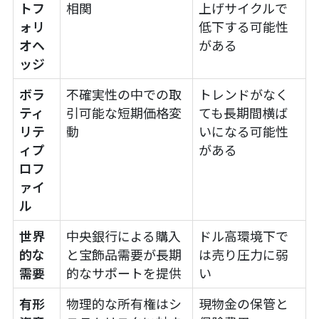
トフ
相関
上げサイクルで
ォリ
低下する可能性
オヘ
がある
ッジ
ボラ
不確実性の中での取
トレンドがなく
ティ
引可能な短期価格変
ても長期間横ば
リテ
動
いになる可能性
ィプ
がある
ロフ
ァイ
ル
世界
中央銀行による購入
ドル高環境下で
的な
と宝飾品需要が長期
は売り圧力に弱
需要
的なサポートを提供
い
有形
物理的な所有権はシ
現物金の保管と