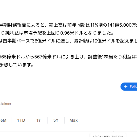
半期財務報告によると、売上高は前年同期比11%増の141億5.000
り純利益は市場予想を上回り0.96米ドルとなりました。
額は四半期ベースで6億米ドルに達し、累計額は10億米ドルを超えま
65億米ドルから567億米ドルに引き上げ、調整後1株当たり利益は3
と予想しています。