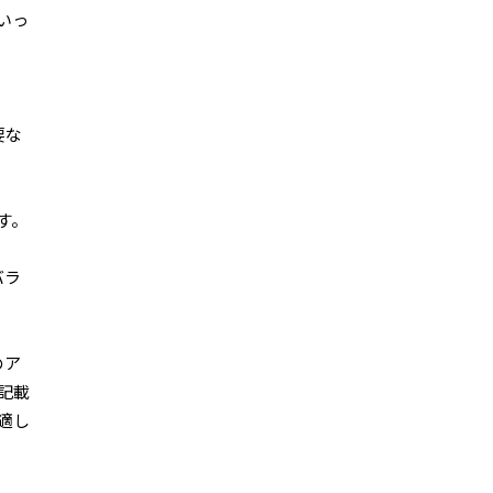
いっ
要な
す。
バラ
のア
記載
適し