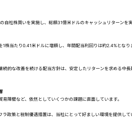
万株の自社株買いを実施し、総額31億米ドルのキャッシュリターンを
1株当たり0.41米ドルに増額し、年間配当利回りは約2.4%となり
継続的な改善を続ける配当方針は、安定したリターンを求める中長
。
響
貿易障壁など、依然としていくつかの課題に直面しています。
ンフラ政策と税制優遇措置は、当社にとって好ましい環境を提供して