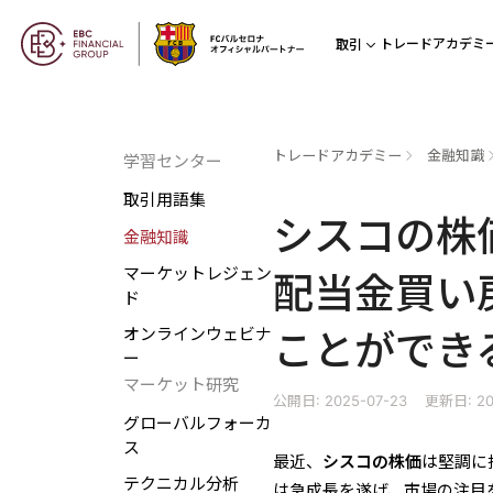
トレードアカデミ
取引
トレードアカデミー
金融知識
学習センター
取引用語集
シスコの株
金融知識
マーケットレジェン
配当金買い
ド
オンラインウェビナ
ことができ
ー
マーケット研究
公開日: 2025-07-23
更新日: 20
グローバルフォーカ
ス
最近、
シスコの株価
は堅調に
テクニカル分析
は急成長を遂げ、市場の注目