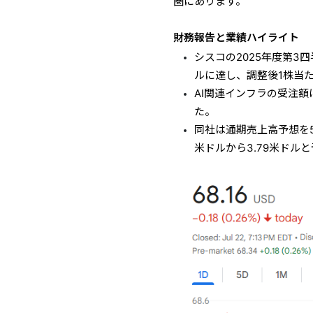
圏にあります。
財務報告と業績ハイライト
シスコの2025年度第3四
ルに達し、調整後1株当た
AI関連インフラの受注
た。
同社は通期売上高予想を5
米ドルから3.79米ドル