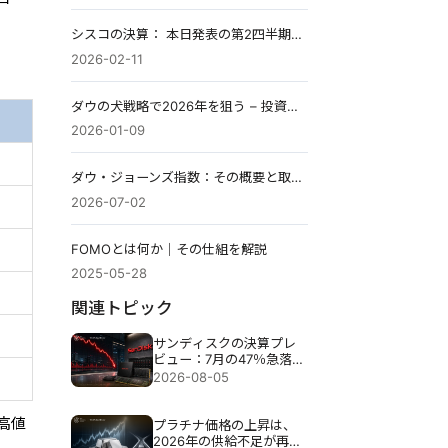
シスコの決算： 本日発表の第2四半期予測とCSCOを動かす要因
2026-02-11
ダウの犬戦略で2026年を狙う – 投資すべきダウ平均上位10銘柄
2026-01-09
ダウ・ジョーンズ指数：その概要と取引方法
2026-07-02
FOMOとは何か｜その仕組を解説
2025-05-28
関連トピック
サンディスクの決算プレ
ビュー：7月の47％急落
後、売上高4倍増は十分な
2026-08-05
のか？
高値
プラチナ価格の上昇は、
2026年の供給不足が再び