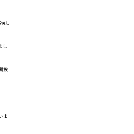
実現し
まし
期投
いま