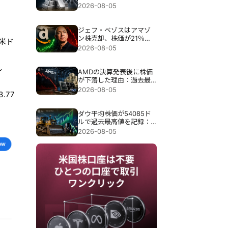
注目を集める中、8％急騰
2026-08-05
した。
ジェフ・ベゾスはアマゾ
ン株売却、株価が21％急
万米ド
騰した後に最大41億ドル
2026-08-05
相当の売却申請が行われ
たが、これは警告だった
し
のか？
AMDの決算発表後に株価
が下落した理由：過去最
高の115億ドルの売上高に
2026-08-05
.77
もかかわらず、なぜ9％近
く下落したのか？
ダウ平均株価が54085ド
ルで過去最高値を記録：
キャタピラー株が上昇を
2026-08-05
牽引、原油価格の下落が
上昇幅を拡大