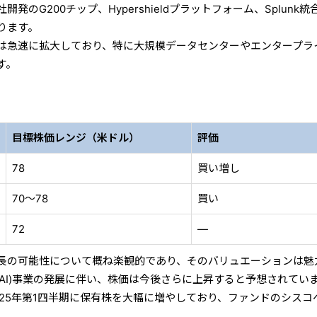
発のG200チップ、Hypershieldプラットフォーム、Splunk統
ります。
は急速に拡大しており、特に大規模データセンターやエンタープラ
す。
目標株価レンジ（米ドル）
評価
78
買い増し
70〜78
買い
72
—
長の可能性について概ね楽観的であり、そのバリュエーションは魅
AI)事業の発展に伴い、株価は今後さらに上昇すると予想されてい
025年第1四半期に保有株を大幅に増やしており、ファンドのシスコ