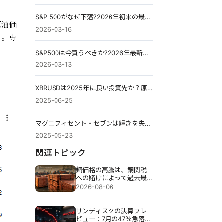
S&P 500がなぜ下落?2026年初来の最新原因を5つのポイントで解説
原油価
2026-03-16
る。専
S&P500は今買うべきか?2026年最新データから見る投資タイミング
2026-03-13
XBRUSDは2025年に良い投資先か？原油市場の見通し
2025-06-25
マグニフィセント・セブンは輝きを失いつつある
2025-05-23
関連トピック
銅価格の高騰は、銅関税
への賭けによって過去最
高の6,703ドルまで押し上
2026-08-06
げられた。
サンディスクの決算プレ
ビュー：7月の47％急落