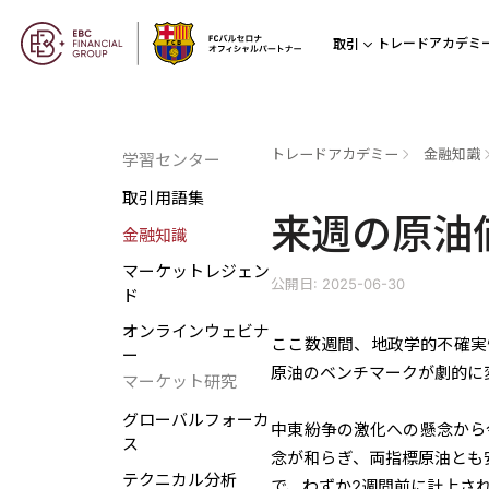
トレードアカデミ
取引
トレードアカデミー
金融知識
学習センター
取引用語集
来週の原油
金融知識
マーケットレジェン
公開日: 2025-06-30
ド
オンラインウェビナ
ここ数週間、地政学的不確実
ー
原油のベンチマークが劇的に
マーケット研究
グローバルフォーカ
中東紛争の激化への懸念から
ス
念が和らぎ、両指標原油とも安
テクニカル分析
で、わずか2週間前に計上さ