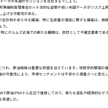
の週次データが来週のセッションを左右するでしょう。
邦準備制度理事会のハト派的な姿勢や弱い米国データがリスク上
し上げる可能性がある。
日の会合前のあらゆる議論、特に生産量の増加に関する議論は、価
ょう。
東、特にホルムズ近海での新たな展開は、依然として不確定要素であ
づくにつれ、原油価格は重要な局面を迎えています。地政学的緊張の
増加の可能性により、市場センチメントは不安から慎重さへと変化
WTI原油が64ドル近辺で推移しており、新たな混乱や経済的なサ
る見通しだ。