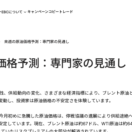
ー
キャンペーン
コピートレード
EBCについて
来週の原油価格予測：専門家の見通し
価格予測：専門家の見通し
性、供給動向の変化、さまざまな経済指標により、ブレント原油と
変動し、投資家は原油価格の不安定さを体験しています。
今月初めに急騰した原油価格は、停戦協議の進展により供給途絶
定しています。現在、ブレント原油は約67ドル、WTI原油は約6
れていたリスクプレミアムの大部分が解消されています。