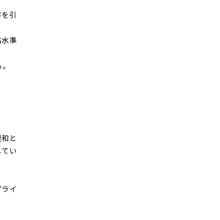
昇を引
格水準
る。
緩和と
してい
プライ