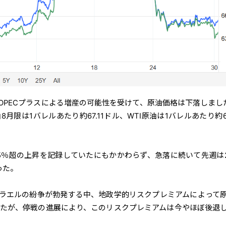
OPECプラスによる増産の可能性を受けて、原油価格は下落しまし
月限は1バレルあたり約67.11ドル、WTI原油は1バレルあたり約64
5％超の上昇を記録していたにもかかわらず、急落に続いて先週は2
った。
ラエルの紛争が勃発する中、地政学的リスクプレミアムによって
いたが、停戦の進展により、このリスクプレミアムは今やほぼ後退