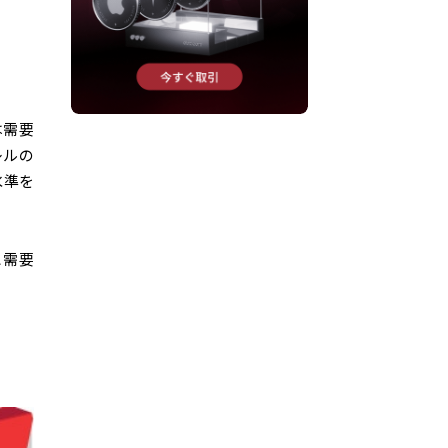
は需要
レルの
水準を
と需要