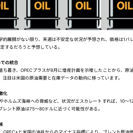
学的展開がない限り、来週は不安定な状況が予想され、価格は1バ
安定するだろうと予想している。
ルでの統合
落ち着き、OPECプラスが8月に増産計画を示唆したことから、原
。注目は米国の原油需要と在庫データの動向に移っています。
激化
やホルムズ海峡への脅威など、状況がエスカレートすれば、10～1
ブレント原油は75～80ドルに近づく可能性がある。
候
、OPEC+と米国の油井からのマイナス指標により、ブレント原油