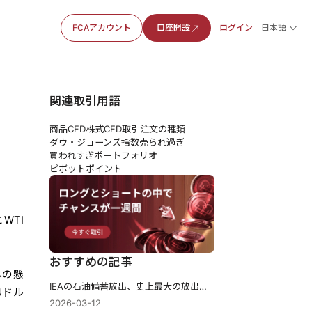
FCAアカウント
口座開設
ログイン
日本語
関連取引用語
商品CFD
株式CFD
取引注文の種類
ダウ・ジョーンズ指数
売られ過ぎ
買われすぎ
ポートフォリオ
ピボットポイント
WTI
おすすめの記事
への懸
IEAの石油備蓄放出、史上最大の放出に合意──価格は上昇、疑念は残る
4ドル
2026-03-12