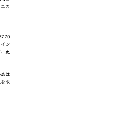
クニカ
.70
ライン
ば、更
来高は
化を求