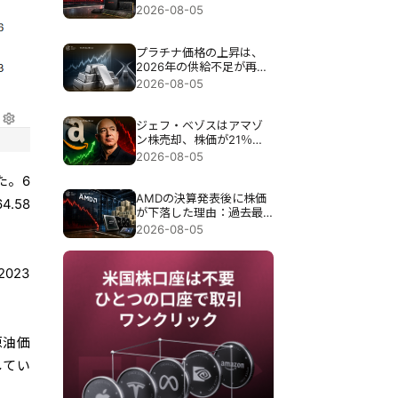
後、売上高4倍増は十分な
2026-08-05
のか？
プラチナ価格の上昇は、
2026年の供給不足が再び
注目を集める中、8％急騰
2026-08-05
した。
ジェフ・ベゾスはアマゾ
ン株売却、株価が21％急
騰した後に最大41億ドル
2026-08-05
相当の売却申請が行われ
た。6
たが、これは警告だった
のか？
AMDの決算発表後に株価
.58
が下落した理由：過去最
高の115億ドルの売上高に
2026-08-05
もかかわらず、なぜ9％近
く下落したのか？
023
原油価
してい