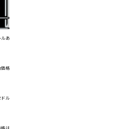
レルあ
油価格
2ドル
価格は