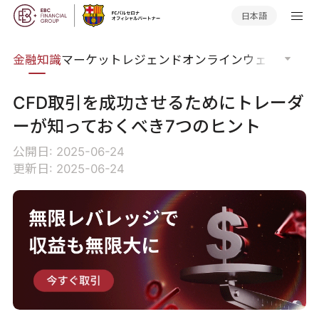
日本語
語集
金融知識
マーケットレジェンド
オンラインウェビナー
グ
CFD取引を成功させるためにトレーダ
ーが知っておくべき7つのヒント
公開日: 2025-06-24
更新日: 2025-06-24