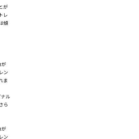
とが
トレ
は傾
力が
レン
れま
グナル
さら
力が
レン