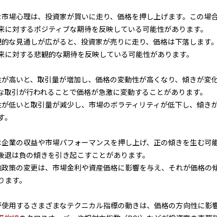
的な市場心理は、投資家が買いに走り、価格を押し上げます。この場
来に対するポジティブな期待を反映している可能性があります。
悲観的な見通しが広がると、投資家が売りに走り、価格は下落します
来に対する悲観的な期待を反映している可能性があります。
動性が高いと、取引量が増加し、価格の変動性が高くなり、傾きが変
な取引が行われることで価格が急激に変動することがあります。
動性が低いと取引量が減少し、市場のボラティリティが低下し、傾き
す。
長は企業の収益や市場パフォーマンスを押し上げ、正の傾きを生む可
後退は負の傾きを引き起こすことがあります。
金融政策の変更は、市場金利や資産価格に影響を与え、それが価格の
ります。
家が使用するさまざまなテクニカル指標の動きは、価格の方向性に影