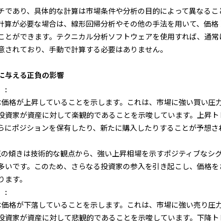
チであり、具体的な計算は市場条件や分析の目的によって異なるこ
計算が必要な場合は、線形回帰分析やその他の手法を用いて、価格
ことができます。テクニカル分析ソフトウェアを使用すれば、通常
意されており、手動で計算する必要はありません。
に与える正負の影響
）:
きは価格が上昇していることを示します。これは、市場に強い買い圧
投資家が資産に対して楽観的であることを示唆しています。上昇ト
らにポジションを保有したり、新たに購入したりすることが予想さ
 正の傾きは技術的な観点から、強い上昇相場を示すポジティブなシ
多いです。このため、さらなる投資家の参入を引き起こし、価格を
ります。
）:
きは価格が下落していることを示します。これは、市場に強い売り圧
投資家が資産に対して悲観的であることを示唆しています。下降ト