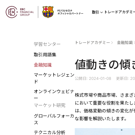
トレードアカデミ
取引
トレードアカデミー
金融知識
学習センター
取引用語集
値動きの傾
金融知識
マーケットレジェン
公開日: 2024-01-08
更新日: 20
ド
オンラインウェビナ
株式市場や商品市場、さまざ
ー
において重要な役割を果たし
マーケット研究
は、価格変動の傾きの変化が
グローバルフォーカ
な影響を解説いたします。
ス
テクニカル分析