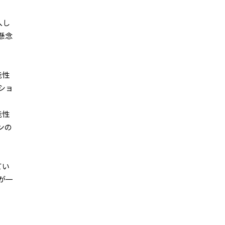
入し
懸念
能性
ショ
能性
ンの
てい
が一