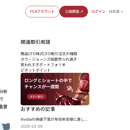
FCAアカウント
口座開設
ログイン
日本語
関連取引用語
商品CFD
株式CFD
取引注文の種類
ダウ・ジョーンズ指数
売られ過ぎ
買われすぎ
ポートフォリオ
ピボットポイント
分析
で
重要
おすすめの記事
Nvidiaの株価下落が年初来安値に達した背景と、今後の動向を探る
2026-02-05