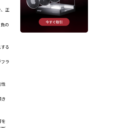
合、正
。負の
化する
がフラ
能性
傾き
響を