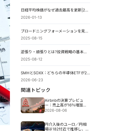
日経平均株価がなぜ過去最高を更新|2026年円安、AI銘柄、早期総選挙への期待
2026-01-13
ブロードニングフォーメーションを見つけて取引する方法
2025-08-15
逆張り・順張りとは?投資戦略の基本と使い分けを徹底解説
2025-08-12
SMHとSOXX：どちらの半導体ETFが2026年に向けてより良い設定となっているか？
2026-06-23
関連トピック
Airbnbの決算プレビュ
ー：売上高が16％増加し
ても、Airbnbの株価が下
2026-08-06
落する可能性がある理由
円介入後のユーロ／円相
場は182付近で推移し、円