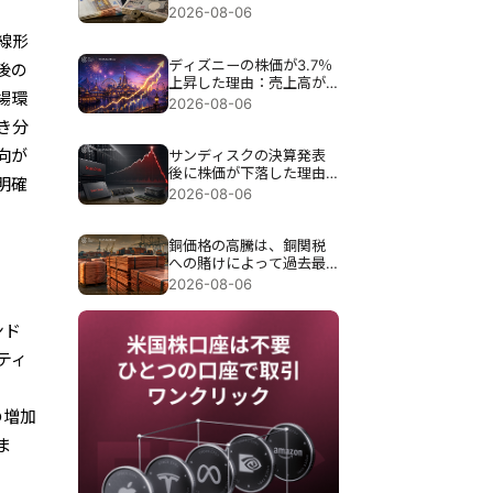
介入が試される。
2026-08-06
線形
ディズニーの株価が3.7％
後の
上昇した理由：売上高が
場環
予想を下回ったにもかか
2026-08-06
わらず、なぜ上昇したの
き分
か？
向が
サンディスクの決算発表
後に株価が下落した理由
明確
は、過去最高の89億7000
2026-08-06
万ドルの売上高にもかか
わらず約13％急落したこ
とだ。
銅価格の高騰は、銅関税
への賭けによって過去最
高の6,703ドルまで押し上
2026-08-06
げられた。
ンド
ティ
の増加
ま