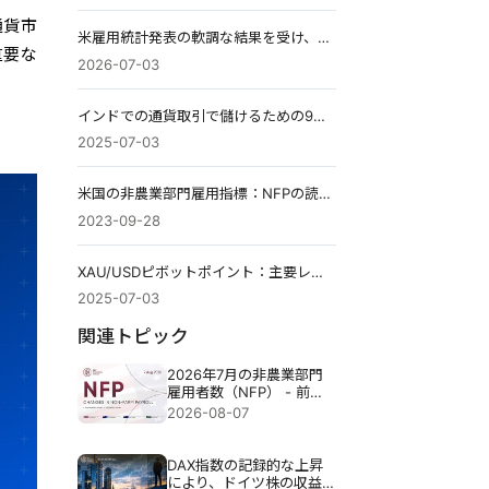
通貨市
米雇用統計発表の軟調な結果を受け、金と銀のETFが上昇し、金属ETFへの注目が再び高まる。
重要な
2026-07-03
インドでの通貨取引で儲けるための9つのヒント
2025-07-03
米国の非農業部門雇用指標：NFPの読み方について詳しく解説し
2023-09-28
XAU/USDピボットポイント：主要レベルと取引戦略
2025-07-03
関連トピック
2026年7月の非農業部門
雇用者数（NFP） - 前
回：5万7千人 予測：8万
2026-08-07
3千人
DAX指数の記録的な上昇
により、ドイツ株の収益