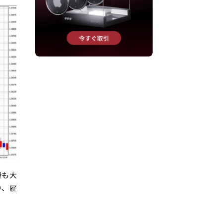
最も大
り、雇