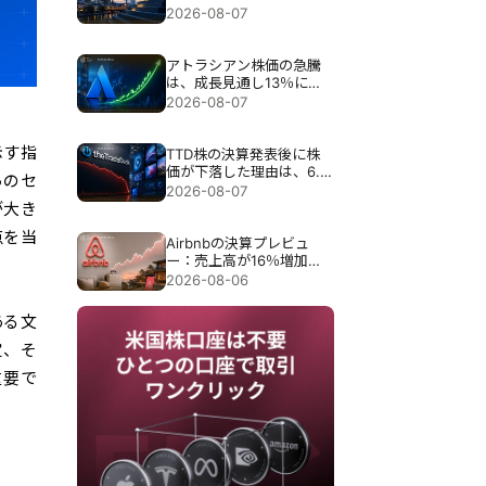
目標が引き上げられる
2026-08-07
アトラシアン株価の急騰
は、成長見通し13％にも
かかわらず35％急騰し
2026-08-07
た。
示す指
TTD株の決算発表後に株
価が下落した理由は、6.5
らのセ
億ドル売上見通しで30％
2026-08-07
近く暴落したため。
が大き
点を当
Airbnbの決算プレビュ
ー：売上高が16％増加し
ても、Airbnbの株価が下
2026-08-06
落する可能性がある理由
ある文
定、そ
重要で