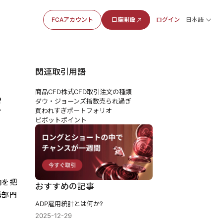
FCAアカウント
口座開設
ログイン
日本語
関連取引用語
商品CFD
株式CFD
取引注文の種類
ポ
ダウ・ジョーンズ指数
売られ過ぎ
買われすぎ
ポートフォリオ
ピボットポイント
向を把
おすすめの記事
業部門
ADP雇用統計とは何か?
2025-12-29