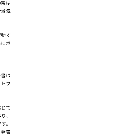
通常は
や景気
変動す
前にポ
告書は
ットフ
応じて
おり、
です。
。発表