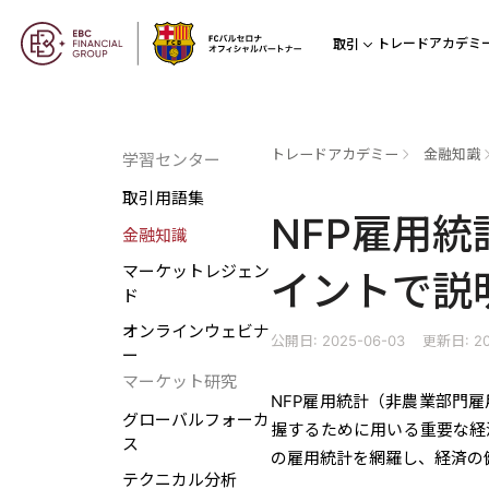
トレードアカデミ
取引
トレードアカデミー
金融知識
学習センター
取引用語集
NFP雇用
金融知識
マーケットレジェン
イントで説
ド
オンラインウェビナ
公開日: 2025-06-03
更新日: 20
ー
マーケット研究
NFP雇用統計（非農業部門
グローバルフォーカ
握するために用いる重要な経
ス
の雇用統計を網羅し、経済の
テクニカル分析