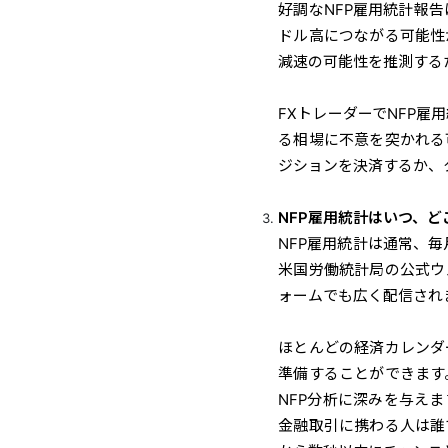
好調なNFP雇用統計報
ドル高につながる可能性
減速の可能性を推測する
FXトレーダーでNFP
る相場に不意を突かれる
ジションを決済するか、
NFP雇用統計はいつ、
NFP雇用統計は通常、
米国労働統計局の公式ウ
ォームでも広く配信され
ほとんどの経済カレンダ
準備することができます
NFP分析に深みを与え
金融取引に携わる人は誰