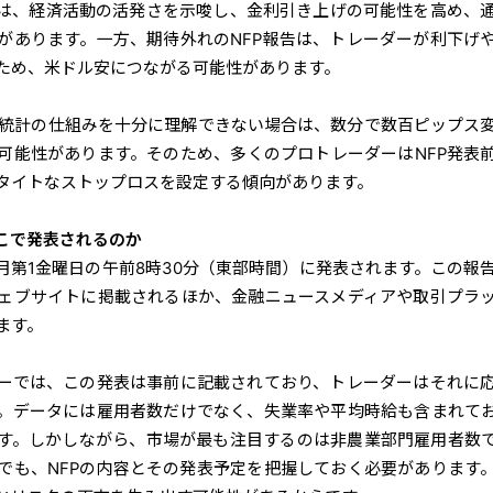
告は、経済活動の活発さを示唆し、金利引き上げの可能性を高め、
があります。一方、期待外れのNFP報告は、トレーダーが利下げ
ため、米ドル安につながる可能性があります。
雇用統計の仕組みを十分に理解できない場合は、数分で数百ピップス
可能性があります。そのため、多くのプロトレーダーはNFP発表
タイトなストップロスを設定する傾向があります。
どこで発表されるのか
毎月第1金曜日の午前8時30分（東部時間）に発表されます。この報
ェブサイトに掲載されるほか、金融ニュースメディアや取引プラ
ます。
ーでは、この発表は事前に記載されており、トレーダーはそれに
。データには雇用者数だけでなく、失業率や平均時給も含まれて
ます。しかしながら、市場が最も注目するのは非農業部門雇用者数
でも、NFPの内容とその発表予定を把握しておく必要があります