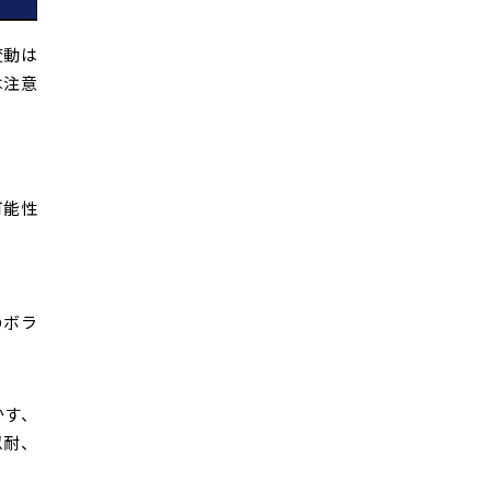
変動は
は注意
可能性
のボラ
かす、
忍耐、