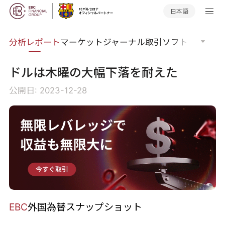
日本語
分析
分析レポート
マーケットジャーナル
取引ソフトウェア
オ
ドルは木曜の大幅下落を耐えた
公開日: 2023-12-28
EBC
外国為替スナップショット