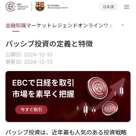
日本語
語集
金融知識
マーケットレジェンド
オンラインウェビナー
グ
パッシブ投資の定義と特徴
公開日: 2024-12-10
更新日: 2024-12-13
パッシブ投資は、近年最も人気のある投資戦略