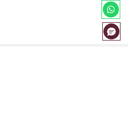
EBC Financial Group adalah merek bersama yang digunakan oleh
beberapa entitas, termasuk:
EBC Financial Group (SVG) LLC Disahkan oleh Otoritas Jasa Keuangan
St. Vincent dan Grenadines (SVGFSA). Nomor registrasi perusahaan:
353 LLC 2020. Alamat terdaftar: Euro House, Richmond Hill Road,
Kingstown, VC0100, St. Vincent dan Grenadines.