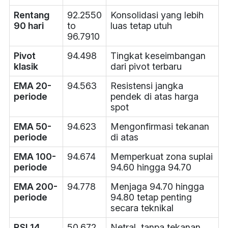
Rentang
92.2550
Konsolidasi yang lebih
90 hari
to
luas tetap utuh
96.7910
Pivot
94.498
Tingkat keseimbangan
klasik
dari pivot terbaru
EMA 20-
94.563
Resistensi jangka
periode
pendek di atas harga
spot
EMA 50-
94.623
Mengonfirmasi tekanan
periode
di atas
EMA 100-
94.674
Memperkuat zona suplai
periode
94.60 hingga 94.70
EMA 200-
94.778
Menjaga 94.70 hingga
periode
94.80 tetap penting
secara teknikal
RSI 14
50.672
Netral, tanpa tekanan