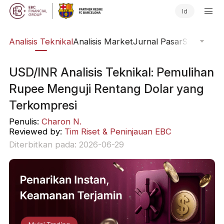
Id
bal
Analisis Teknikal
Analisis Market
Jurnal Pasar
Software 
USD/INR Analisis Teknikal: Pemulihan
Rupee Menguji Rentang Dolar yang
Terkompresi
Penulis:
Charon N.
Reviewed by:
Tim Riset & Peninjauan EBC
Diterbitkan pada: 2026-06-29