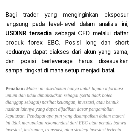
Bagi trader yang menginginkan eksposur
langsung pada level-level dalam analisis ini,
USDINR tersedia
sebagai CFD melalui daftar
produk forex EBC. Posisi long dan short
keduanya dapat diakses dari akun yang sama,
dan posisi berleverage harus disesuaikan
sampai tingkat di mana setup menjadi batal.
Penafian:
Materi ini disediakan hanya untuk tujuan informasi
umum dan tidak dimaksudkan sebagai (serta tidak boleh
dianggap sebagai) nasihat keuangan, investasi, atau bentuk
nasihat lainnya yang dapat dijadikan dasar pengambilan
keputusan. Pendapat apa pun yang disampaikan dalam materi
ini tidak merupakan rekomendasi dari EBC atau penulis bahwa
investasi, instrumen, transaksi, atau strategi investasi tertentu