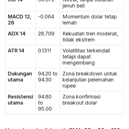
jenuh beli
MACD 12,
-0.064
Momentum dolar tetap
26
lemah
ADX 14
28.709
Kekuatan tren moderat,
tidak ekstrem
ATR 14
0.1311
Volatilitas terkendali
tetapi dapat
mengembang
Dukungan
94.20 to
Zona breakdown untuk
utama
94.30
kelanjutan pelemahan
rupee
Resistensi
94.80
Zona konfirmasi
utama
to
breakout dolar
95.00