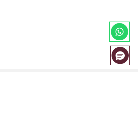
EBC Financial Group adalah merek bersama yang digunakan oleh
beberapa entitas, termasuk: