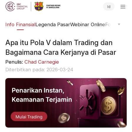
Id
ing
Info Finansial
Legenda Pasar
Webinar Online
Fokus Glob
Apa itu Pola V dalam Trading dan
Bagaimana Cara Kerjanya di Pasar
Penulis:
Chad Carnegie
Diterbitkan pada: 2026-03-24