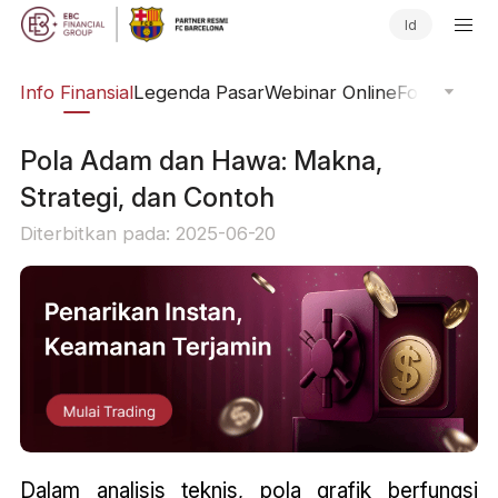
Id
ing
Info Finansial
Legenda Pasar
Webinar Online
Fokus Glob
Pola Adam dan Hawa: Makna,
Strategi, dan Contoh
Diterbitkan pada: 2025-06-20
Dalam analisis teknis, pola grafik berfungsi