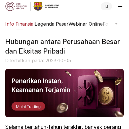
Id
ing
Info Finansial
Legenda Pasar
Webinar Online
Fokus Glob
Hubungan antara Perusahaan Besar
dan Eksitas Pribadi
Diterbitkan pada: 2023-10-05
Selama bertahun-tahun terakhir, banyak perang