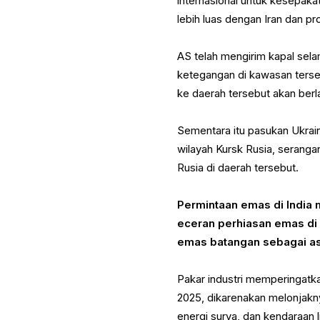
internasional untuk kesepaka
lebih luas dengan Iran dan pr
AS telah mengirim kapal sela
ketegangan di kawasan terse
ke daerah tersebut akan berla
Sementara itu pasukan Ukra
wilayah Kursk Rusia, seran
Rusia di daerah tersebut.
Permintaan emas di India 
eceran perhiasan emas di 
emas batangan sebagai as
Pakar industri memperingatk
2025, dikarenakan melonjaknya
energi surya, dan kendaraan li