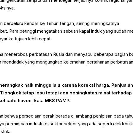
tan gencatan senjata dan mencegah terjadinya konflik regional ya
oksinya.
m berpeluru kendali ke Timur Tengah, seiring meningkatnya
but. Para petinggi mengatakan sebuah kapal induk yang sudah m
yar ke tujuan lebih cepat.
ina menerobos perbatasan Rusia dan menyapu beberapa bagian ba
gan mendadak yang mengungkap kelemahan pertahanan perbatasa
merangkak naik minggu lalu karena koreksi harga. Penjuala
Tiongkok tetap lesu tetapi ada peningkatan minat terhadap
et safe haven, kata MKS PAMP.
an bahwa persediaan perak berada di ambang penipisan pada tah
 permintaan industri di sektor sektor yang ada seperti elektronik
strik.