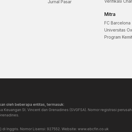
Verifikasi Cha
Jurnal Pasar
Mitra
FC Barcelona
Universitas O
Program Kemi
an oleh beberapa entitas, termasuk:
sa Keuangan St. Vincent dan Grenadines (SVGFSA). Nomor registrasi perusaha
Grenadines.
) di Inggris. Nomor Lisensi: 927552. Website:
www.ebcfin.co.uk