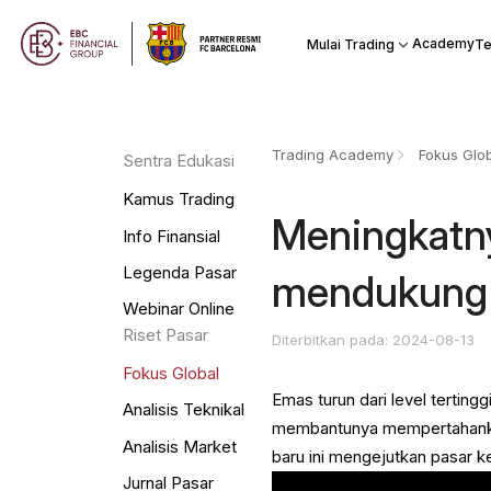
Academy
Mulai Trading
Te
Trading Academy
Fokus Glo
Sentra Edukasi
Kamus Trading
Meningkatny
Info Finansial
Legenda Pasar
mendukung 
Webinar Online
Riset Pasar
Diterbitkan pada: 2024-08-13
Fokus Global
Emas turun dari level terting
Analisis Teknikal
membantunya mempertahankan 
Analisis Market
baru ini mengejutkan pasar 
Jurnal Pasar