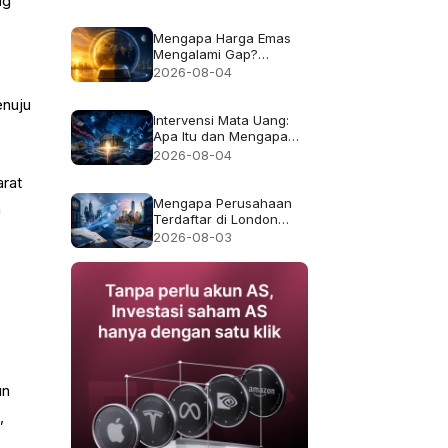
ng
Bukan Imbal Hasil 50%
Mengapa Harga Emas
Mengalami Gap?
Penjelasan Jam Trading
2026-08-04
dan Likuiditas
enuju
Intervensi Mata Uang:
Apa Itu dan Mengapa
Kadang Gagal
2026-08-04
rat
Mengapa Perusahaan
n
Terdaftar di London
Pindah ke AS, dan Apa
2026-08-03
yang Berubah bagi
Pemegang Saham?
n
un
,