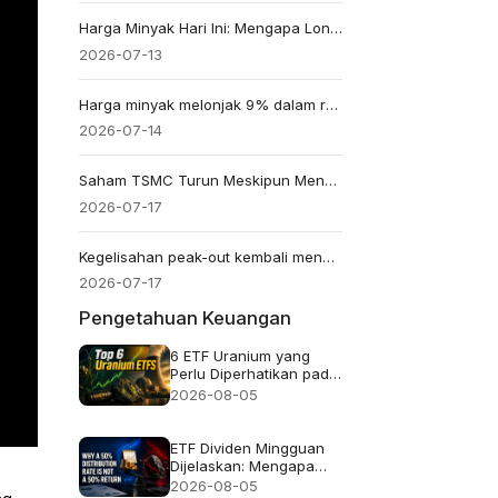
Harga Minyak Hari Ini: Mengapa Lonjakan Brent 3% Masih Merupakan Reaksi yang Terukur
2026-07-13
Harga minyak melonjak 9% dalam reli sehari terbesar sejak 2020
2026-07-14
Saham TSMC Turun Meskipun Mencatat Laba Rekor
2026-07-17
Kegelisahan peak-out kembali mengguncang taruhan AI
2026-07-17
Pengetahuan Keuangan
6 ETF Uranium yang
Perlu Diperhatikan pada
2026 dan Isi
2026-08-05
Sebenarnya dari Setiap
Dana
ETF Dividen Mingguan
Dijelaskan: Mengapa
Tingkat Distribusi 50%
2026-08-05