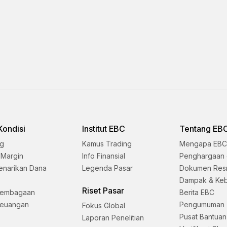
Kondisi
Institut EBC
Tentang EB
ng
Kamus Trading
Mengapa EBC
 Margin
Info Finansial
Penghargaan 
enarikan Dana
Legenda Pasar
Dokumen Res
Dampak & Keb
Riset Pasar
lembagaan
Berita EBC
Keuangan
Pengumuman
Fokus Global
Pusat Bantuan
Laporan Penelitian