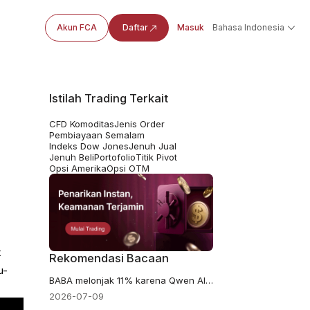
Akun FCA
Daftar
Masuk
Bahasa Indonesia
Istilah Trading Terkait
CFD Komoditas
Jenis Order
Pembiayaan Semalam
Indeks Dow Jones
Jenuh Jual
Jenuh Beli
Portofolio
Titik Pivot
Opsi Amerika
Opsi OTM
t
Rekomendasi Bacaan
u-
BABA melonjak 11% karena Qwen AI dan Alibaba Cloud mengubah pandangan terhadap saham Alibaba
2026-07-09