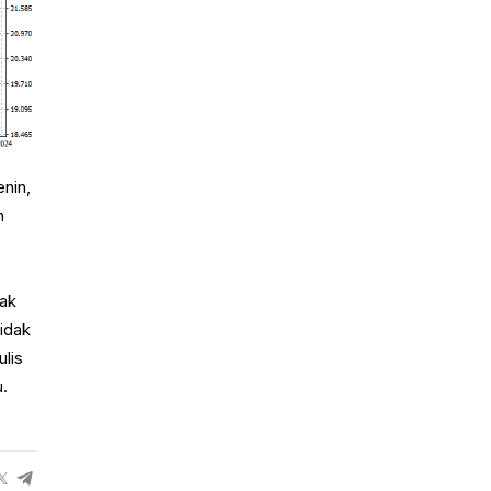
enin,
n
dak
Tidak
lis
u.