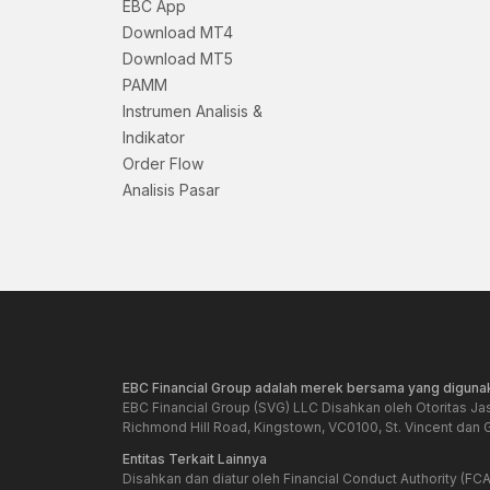
EBC App
Download MT4
Download MT5
PAMM
Instrumen Analisis &
Indikator
Order Flow
Analisis Pasar
EBC Financial Group adalah merek bersama yang digunak
EBC Financial Group (SVG) LLC Disahkan oleh Otoritas Ja
Richmond Hill Road, Kingstown, VC0100, St. Vincent dan 
Entitas Terkait Lainnya
Disahkan dan diatur oleh Financial Conduct Authority (FCA