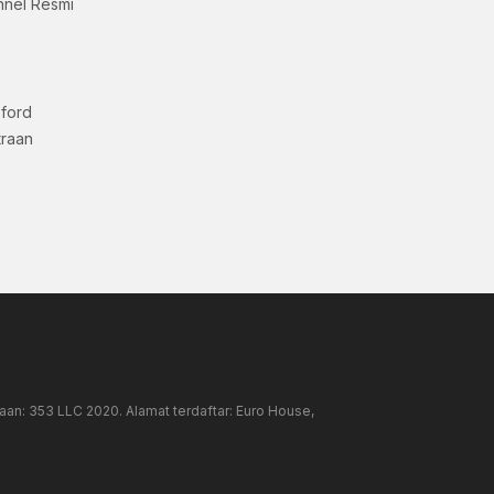
nnel Resmi
xford
traan
an: 353 LLC 2020. Alamat terdaftar: Euro House,