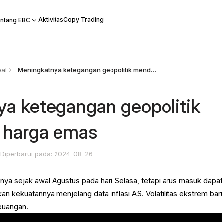
Aktivitas
Copy Trading
ntang EBC
bal
Meningkatnya ketegangan geopolitik mendukung harga emas
a ketegangan geopolitik
harga emas
Diperbarui pada: 2024-08-26
ginya sejak awal Agustus pada hari Selasa, tetapi arus masuk dapa
kekuatannya menjelang data inflasi AS. Volatilitas ekstrem bar
keuangan.