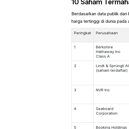
10 Saham Termaha
Berdasarkan data publik dari
harga tertinggi di dunia pada 
Peringkat
Perusahaan
1
Berkshire
Hathaway Inc
Class A
2
Lindt & Sprüngli 
(saham terdaftar)
3
NVR Inc
4
Seaboard
Corporation
5
Booking Holdings