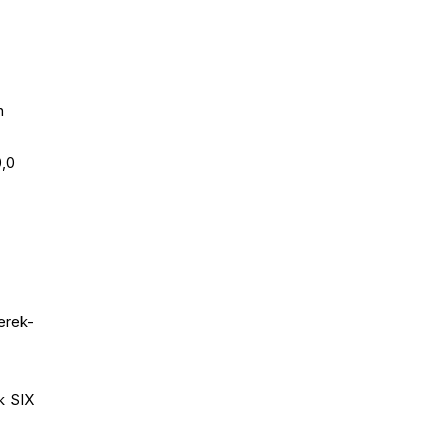
g
h
0,0
erek-
k SIX