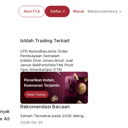
Akun FCA
Daftar
Masuk
Bahasa Indonesia
Istilah Trading Terkait
CFD Komoditas
Jenis Order
Pembiayaan Semalam
Indeks Dow Jones
Jenuh Jual
Jenuh Beli
Portofolio
Titik Pivot
Opsi Amerika
Opsi OTM
Rekomendasi Bacaan
anyak
Saham Termahal pada 2026: Mengapa BRK.A Masih Memimpin Pasar di Atas $740,000
ar AS
2026-06-30