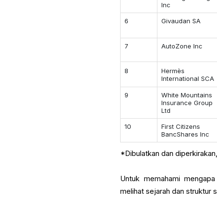
Inc
6
Givaudan SA
7
AutoZone Inc
8
Hermès
International SCA
9
White Mountains
Insurance Group
Ltd
10
First Citizens
BancShares Inc
*Dibulatkan dan diperkirakan, 
Untuk memahami mengapa n
melihat sejarah dan struktur