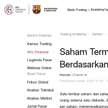
Academy
Mulai Trading
Te
Trading Academy
Saham
Sentra Edukasi
Kamus Trading
Saham Terma
Info Finansial
Legenda Pasar
Berdasarka
Webinar Online
Riset Pasar
Penulis:
Charon N.
Diterbitkan pada: 2025-11-24
Fokus Global
Analisis Teknikal
Satu lembar saham dari saha
Analisis Market
orang selama satu dekade. 
Jurnal Pasar
per saham, menempatkannya d