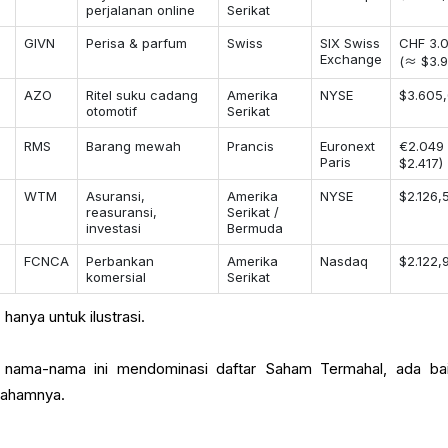
perjalanan online
Serikat
GIVN
Perisa & parfum
Swiss
SIX Swiss
CHF 3.
Exchange
(≈ $3.
AZO
Ritel suku cadang
Amerika
NYSE
$3.605
otomotif
Serikat
RMS
Barang mewah
Prancis
Euronext
€2.049
Paris
$2.417)
WTM
Asuransi,
Amerika
NYSE
$2.126,
reasuransi,
Serikat /
investasi
Bermuda
FCNCA
Perbankan
Amerika
Nasdaq
$2.122,
komersial
Serikat
hanya untuk ilustrasi.
ama-nama ini mendominasi daftar Saham Termahal, ada ba
 sahamnya.