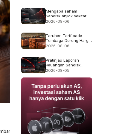
Mengapa saham
Sandisk anjlok sekitar
13% meskipun
2026-08-06
pendapatan rekor
$8.97B
Taruhan Tarif pada
Tembaga Dorong Harga
Tembaga ke Rekor
2026-08-06
$6.703
Pratinjau Laporan
Keuangan Sandisk:
Apakah Pertumbuhan
2026-08-05
Pendapatan 4x Cukup
Setelah Kejatuhan 47%
pada Juli?
embar