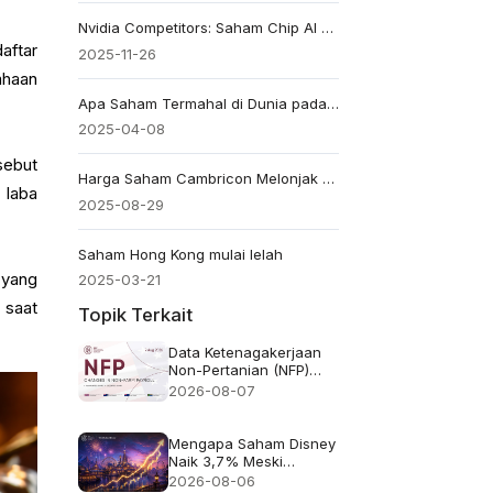
Nvidia Competitors: Saham Chip AI Teratas yang Patut Diperhatikan Saat Ini
aftar
2025-11-26
ahaan
Apa Saham Termahal di Dunia pada Tahun 2025?
2025-04-08
sebut
Harga Saham Cambricon Melonjak 130% di Bulan Agustus Saja
 laba
2025-08-29
Saham Hong Kong mulai lelah
 yang
2025-03-21
 saat
Topik Terkait
Data Ketenagakerjaan
Non-Pertanian (NFP)
untuk Juli 2026 -
2026-08-07
Sebelumnya: 57 ribu
Perkiraan: 83 ribu
Mengapa Saham Disney
Naik 3,7% Meski
Pendapatan Meleset
2026-08-06