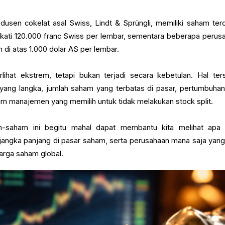
dusen cokelat asal Swiss, Lindt & Sprüngli, memiliki saham terd
ati 120.000 franc Swiss per lembar, sementara beberapa perus
m di atas 1.000 dolar AS per lembar.
lihat ekstrem, tetapi bukan terjadi secara kebetulan. Hal ter
yang langka, jumlah saham yang terbatas di pasar, pertumbuhan
tim manajemen yang memilih untuk tidak melakukan stock split.
aham ini begitu mahal dapat membantu kita melihat apa
jangka panjang di pasar saham, serta perusahaan mana saja yang
harga saham global.