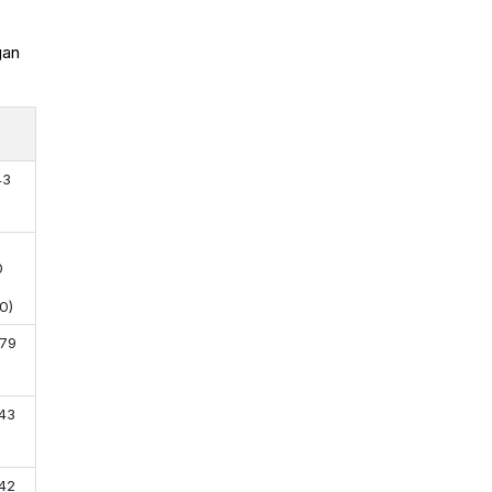
gan
u
43
0
0)
,79
,43
,42