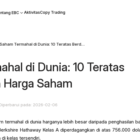
Aktivitas
Copy Trading
ntang EBC
Saham Termahal di Dunia: 10 Teratas Berdasarkan Harga Saham
hal di Dunia: 10 Teratas
n Harga Saham
Diperbarui pada: 2026-02-06
m termahal di dunia harganya lebih besar daripada penghasilan b
Berkshire Hathaway Kelas A diperdagangkan di atas 756.000 dol
i kelas tersendiri.