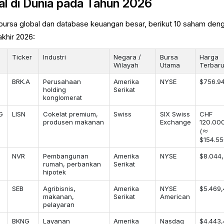
l di Dunia pada Tahun 2026
 bursa global dan database keuangan besar, berikut 10 saham den
akhir 2026:
Ticker
Industri
Negara /
Bursa
Harga
Wilayah
Utama
Terbar
BRK.A
Perusahaan
Amerika
NYSE
$756.9
holding
Serikat
konglomerat
AG
LISN
Cokelat premium,
Swiss
SIX Swiss
CHF
produsen makanan
Exchange
120.00
(≈
$154.55
NVR
Pembangunan
Amerika
NYSE
$8.044
rumah, perbankan
Serikat
hipotek
SEB
Agribisnis,
Amerika
NYSE
$5.469
makanan,
Serikat
American
pelayaran
BKNG
Layanan
Amerika
Nasdaq
$4.443