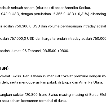
adalah sebuah saham (ekuitas) di pasar Amerika Serikat.
56.943,0 USD, dengan perubahan -2.355,0 USD (-0,31%) dibandin
ir adalah 756.300,0 USD dan volume perdagangan intraday adala
 adalah 757.000,0 USD dan harga terendah intraday adalah 750.00
 adalah Jumat, 06 Februari, 08:15:00 +0800.
LISN)
 cokelat Swiss. Perusahaan ini menjual cokelat premium dengan m
ardelli, serta mengoperasikan pabrik di Eropa dan Amerika Utara.
angkan sekitar 120.800 franc Swiss masing-masing di Bursa Efe
h satu saham konsumen termahal di dunia.