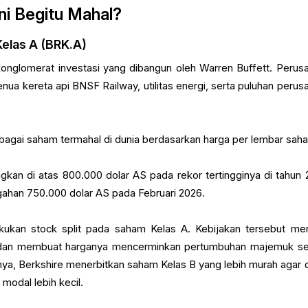
i Begitu Mahal?
Kelas A (BRK.A)
onglomerat investasi yang dibangun oleh Warren Buffett. Perus
 Benua kereta api BNSF Railway, utilitas energi, serta puluhan peru
ebagai saham termahal di dunia berdasarkan harga per lembar sah
gkan di atas 800.000 dolar AS pada rekor tertingginya di tahun 
gahan 750.000 dolar AS pada Februari 2026.
kukan stock split pada saham Kelas A. Kebijakan tersebut me
 dan membuat harganya mencerminkan pertumbuhan majemuk s
nya, Berkshire menerbitkan saham Kelas B yang lebih murah agar 
modal lebih kecil.