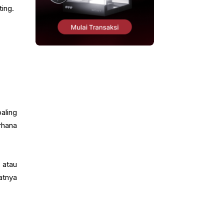
ting.
aling
rhana
 atau
atnya