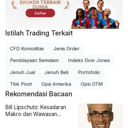
BROKER TERBAIK
DUNIA
Daftar
Istilah Trading Terkait
CFD Komoditas
Jenis Order
Pembiayaan Semalam
Indeks Dow Jones
Jenuh Jual
Jenuh Beli
Portofolio
Titik Pivot
Opsi Amerika
Opsi OTM
Rekomendasi Bacaan
Bill Lipschutz: Kesadaran
Makro dan Wawasan
Strategis dalam Valuta
Asing