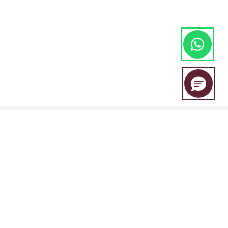
EBC Financial Group adalah merek bersama yang digunakan oleh
beberapa entitas, termasuk:
EBC Financial Group (SVG) LLC Disahkan oleh Otoritas Jasa Keuangan