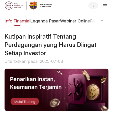
Id
ing
Info Finansial
Legenda Pasar
Webinar Online
Fokus Glob
Kutipan Inspiratif Tentang
Perdagangan yang Harus Diingat
Setiap Investor
Diterbitkan pada: 2025-07-08