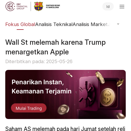
Id
ine
Fokus Global
Analisis Teknikal
Analisis Market
Jurnal Pa
​Wall St melemah karena Trump
menargetkan Apple
Diterbitkan pada: 2025-05-26
Saham AS melemah pada hari Jumat setelah reli