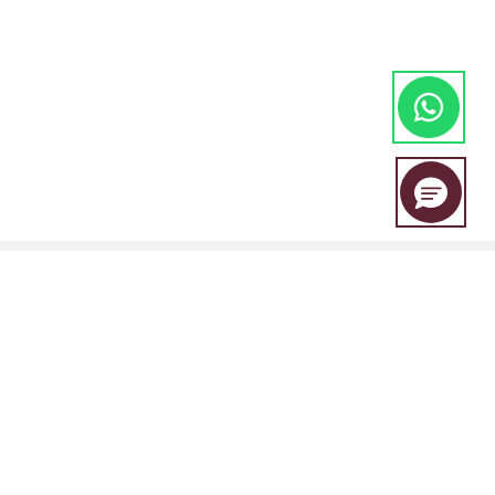
EBC Financial Group adalah merek bersama yang digunakan oleh
beberapa entitas, termasuk:
EBC Financial Group (SVG) LLC Disahkan oleh Otoritas Jasa Keuangan