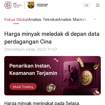
Id
ine
Fokus Global
Analisis Teknikal
Analisis Market
Jurnal Pa
Harga minyak meledak di depan data
perdagangan Cina
Diterbitkan pada: 2023-11-07
Harga minyak meningkat pada Selasa,