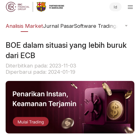
Id
kal
Analisis Market
Jurnal Pasar
Software Trading
Aliran Or
BOE dalam situasi yang lebih buruk
dari ECB
Diterbitkan pada: 2023-11-03
Diperbarui pada: 2024-01-19