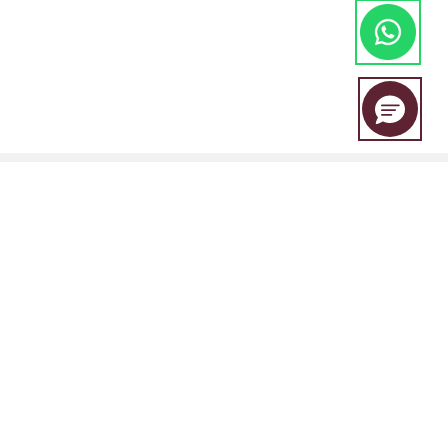
EBC Financial Group adalah merek bersama yang digunakan oleh
beberapa entitas, termasuk:
EBC Financial Group (SVG) LLC Disahkan oleh Otoritas Jasa Keuangan
St. Vincent dan Grenadines (SVGFSA). Nomor registrasi perusahaan:
353 LLC 2020. Alamat terdaftar: Euro House, Richmond Hill Road,
Kingstown, VC0100, St. Vincent dan Grenadines.