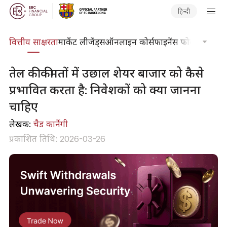
हिन्दी
दकोश
वित्तीय साक्षरता
मार्केट लीजेंड्स
ऑनलाइन कोर्स
फाइनेंस फोकस
तकनीकी
तेल की कीमतों में उछाल शेयर बाजार को कैसे
प्रभावित करता है: निवेशकों को क्या जानना
चाहिए
लेखक:
चैड कार्नेगी
प्रकाशित तिथि: 2026-03-26