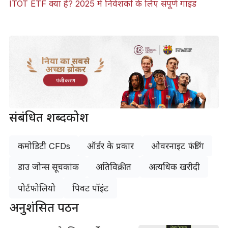
ITOT ETF क्या है? 2025 में निवेशकों के लिए संपूर्ण गाइड
दुनिया का सबसे
अच्छा ब्रोकर
पंजीकरण
संबंधित शब्दकोश
कमोडिटी CFDs
ऑर्डर के प्रकार
ओवरनाइट फंडिंग
डाउ जोन्स सूचकांक
अतिविक्रीत
अत्यधिक खरीदी
पोर्टफोलियो
पिवट पॉइंट
अनुशंसित पठन