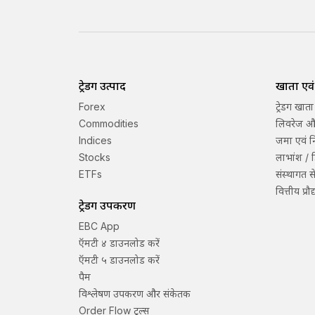
ट्रेडिंग उत्पाद
खाता एवं श
Forex
ट्रेडिंग खाता
Commodities
लिवरेज और
Indices
जमा एवं 
Stocks
लाभांश / ड
ETFs
संस्थागत स
वित्तीय प्रौ
ट्रेडिंग उपकरण
EBC App
ऍमटी ४ डाउनलोड करें
ऍमटी ५ डाउनलोड करें
पैम
विश्लेषण उपकरण और संकेतक
Order Flow टूल्स