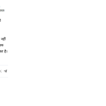
ो
 नहीं
ेखक
्त है।