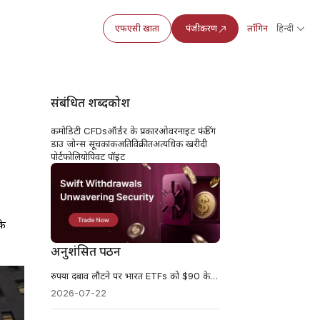
एफएसी खाता
पंजीकरण
लॉगिन
हिन्दी
संबंधित शब्दकोश
कमोडिटी CFDs
ऑर्डर के प्रकार
ओवरनाइट फंडिंग
डाउ जोन्स सूचकांक
अतिविक्रीत
अत्यधिक खरीदी
पोर्टफोलियो
पिवट पॉइंट
के
अनुशंसित पठन
रुपया दबाव लौटने पर भारत ETFs को $90 के तेल-परीक्षण का सामना
2026-07-22