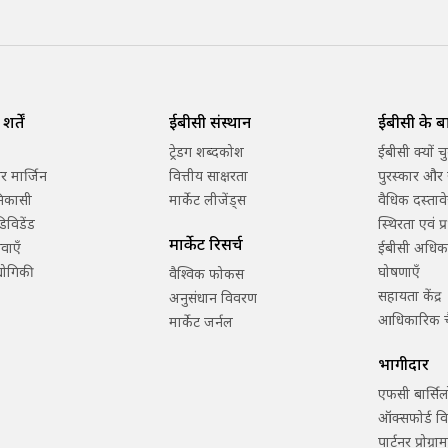
र्तें
ईबीसी संस्थान
ईबीसी के बार
ट्रेडिंग शब्दकोश
ईबीसी क्यों चु
 मार्जिन
वित्तीय साक्षरता
पुरस्कार और 
निकासी
मार्केट लीजेंड्स
वैधिक दस्तावे
िविडेंड
स्थिरता एवं प
मार्केट रिसर्च
ेवाएँ
ईबीसी अधिक
द्योगिकी
घोषणाएँ
वैश्विक फोकस
सहायता केंद्र
अनुसंधान विवरण
आधिकारिक च
मार्केट जर्नल
भागीदार
एफसी बार्सि
ऑक्सफोर्ड वि
पार्टनर प्रोग्रा