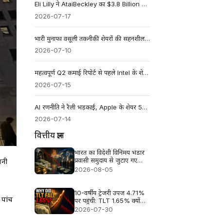
Eli Lilly ने AtaiBeckley का $3.8 Billion अधिग्रहण कर साइकेडेलिक्स में बड़ा दांव लगाया
2026-07-17
भारी मुनाफा वसूली तकनीकी शेयरों की सहनशीलता की परीक्षा ले रही है
2026-07-10
महत्वपूर्ण Q2 कमाई रिपोर्ट से पहले Intel के शेयर 4.5% बढ़े
2026-07-15
AI रणनीति ने रैली भड़काई, Apple के शेयर 52-सप्ताह के नए उच्च स्तर तक उछले
2026-07-14
वित्तीय ज्ञान
भारत का विदेशी विनिमय भंडार
प्रवासी समुदाय से जुटाए गए
पनी
$40.8 बिलियन के बावजूद घटा
2026-08-05
10-वर्षीय ट्रेजरी उपज 4.71%
 पांच
पर पहुंची: TLT 1.65% क्यों
गिरा?
2026-07-30