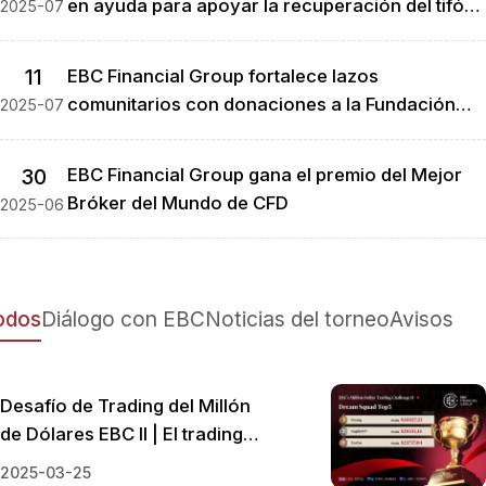
en ayuda para apoyar la recuperación del tifón
2025-07
Danas en Taiwán.
11
EBC Financial Group fortalece lazos
comunitarios con donaciones a la Fundación
2025-07
Klong Toey para el cuidado infantil en barrios
marginales
30
EBC Financial Group gana el premio del Mejor
Bróker del Mundo de CFD
2025-06
odos
Diálogo con EBC
Noticias del torneo
Avisos
Desafío de Trading del Millón
de Dólares EBC II | El trading
de oro cobra protagonismo
2025-03-25