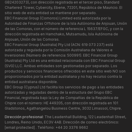
GB24203273), con dirección registrada en el tercer piso, Standard
Chartered Tower, Cybercity, Ebene, 72201, República de Mauricio. El
sitio web de esta entidad se mantiene por separado.
EBC Financial Group (Comoros) Limited está autorizada por la
Autoridad de Finanzas Offshore de la Isla Autónoma de Anjouan, Unión
de las Comoras, con el número de referencia L 15637/EFGC, y con la
dirección registrada en Hamchako, Mutsamudu, Isla Autónoma de
Anjouan, Unión de las Comoras.
EBC Financial Group (Australia) Pty Ltd (ACN: 619 073 237) está
autorizada y regulada por la Comisión Australiana de Valores e
Inversiones (Número de referencia: 500991). EBC Financial Group
(Australia) Pty Ltd es una entidad relacionada con EBC Financial Group
(SVG) LLC. Ambas entidades son gestionadas por separado. Los
productos y servicios financieros ofrecidos en este sitio web NO son
proporcionados por la entidad australiana y no hay recurso contra la
entidad australiana disponible.
EBC Group (Cyprus) Ltd facilita los servicios de pago a las entidades
autorizadas y reguladas dentro de la estructura del Grupo EBC
Financial, registrada bajo la Ley de Compañías de la República de
Chipre con el número: HE 449205, con dirección registrada en 101
Gladstonos, Agathangelou Business Centre, 3032 Limassol, Chipre.
Dirección profesional:
The Leadenhall Building, 122 Leadenhall Street,
Londres, Reino Unido, EC3V 4AB. Dirección de correo electrónico:
[email protected]
. Teléfono: +44 20 3376 9662