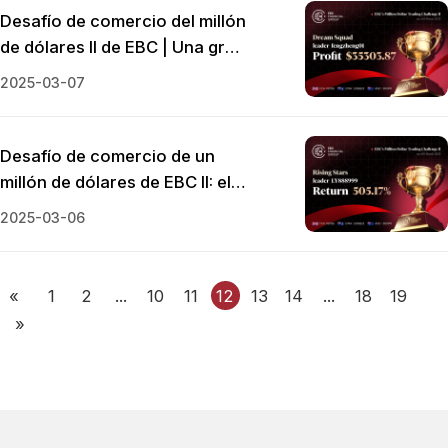
Desafío de comercio del millón
de dólares II de EBC | Una gran
brecha dentro de Dream
2025-03-07
Squad
Desafío de comercio de un
millón de dólares de EBC II: el
copy trading en auge
2025-03-06
«
1
2
...
10
11
12
13
14
...
18
19
»