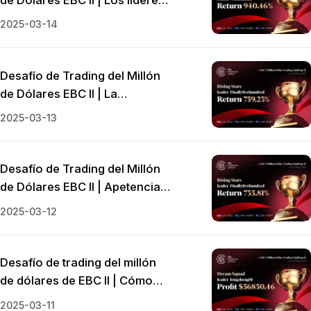
caen mientras las estrellas en
2025-03-14
ascenso buscan retornos de
10x
Desafío de Trading del Millón
de Dólares EBC II | La
volatilidad pone a prueba la
2025-03-13
resiliencia de los operadores
Desafío de Trading del Millón
de Dólares EBC II | Apetencia
por el Riesgo
2025-03-12
Desafío de trading del millón
de dólares de EBC II | Cómo
capturar el repunte del Nikkei
2025-03-11