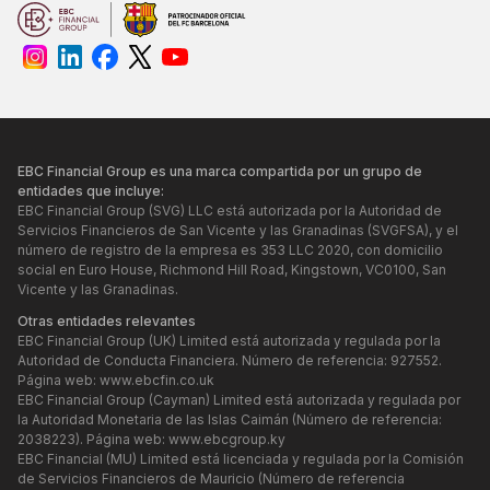
EBC Financial Group es una marca compartida por un grupo de
entidades que incluye:
EBC Financial Group (SVG) LLC está autorizada por la Autoridad de
Servicios Financieros de San Vicente y las Granadinas (SVGFSA), y el
número de registro de la empresa es 353 LLC 2020, con domicilio
social en Euro House, Richmond Hill Road, Kingstown, VC0100, San
Vicente y las Granadinas.
Otras entidades relevantes
EBC Financial Group (UK) Limited está autorizada y regulada por la
Autoridad de Conducta Financiera. Número de referencia: 927552.
Página web:
www.ebcfin.co.uk
EBC Financial Group (Cayman) Limited está autorizada y regulada por
la Autoridad Monetaria de las Islas Caimán (Número de referencia:
2038223). Página web:
www.ebcgroup.ky
EBC Financial (MU) Limited está licenciada y regulada por la Comisión
de Servicios Financieros de Mauricio (Número de referencia