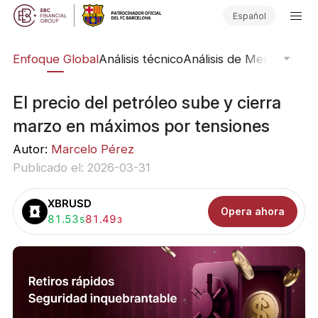
Español
rs
Enfoque Global
Análisis técnico
Análisis de Mercado
Pub
El precio del petróleo sube y cierra
marzo en máximos por tensiones
Autor:
Marcelo Pérez
Publicado el: 2026-03-31
XBRUSD
Opera ahora
Comprar:
81.53
Vender:
81.49
5
3