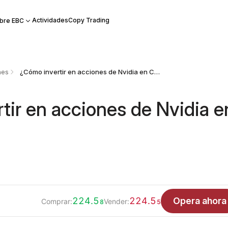
Actividades
Copy Trading
bre EBC
nes
¿Cómo invertir en acciones de Nvidia en Colombia?
tir en acciones de Nvidia e
224.5
224.5
Opera ahora
Comprar:
Vender:
8
5