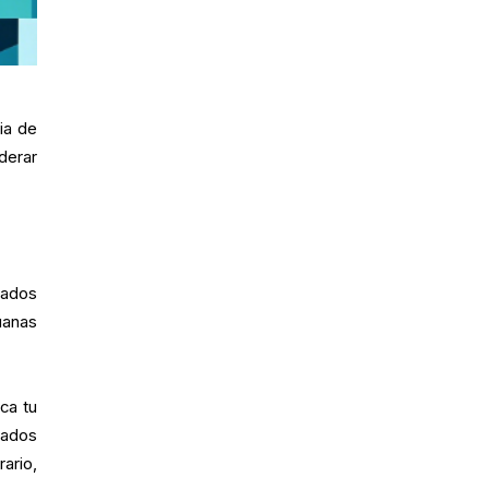
gia de
derar
rados
uanas
ca tu
tados
ario,