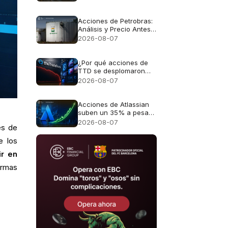
ganancias para las
acciones alemanas
Acciones de Petrobras:
Análisis y Precio Antes
del Reporte Financiero
2026-08-07
¿Por qué acciones de
TTD se desplomaron
casi un 30%?
2026-08-07
Acciones de Atlassian
suben un 35% a pesar
de unas perspectivas
2026-08-07
es de
de crecimiento del 13%
e los
ir en
ormas