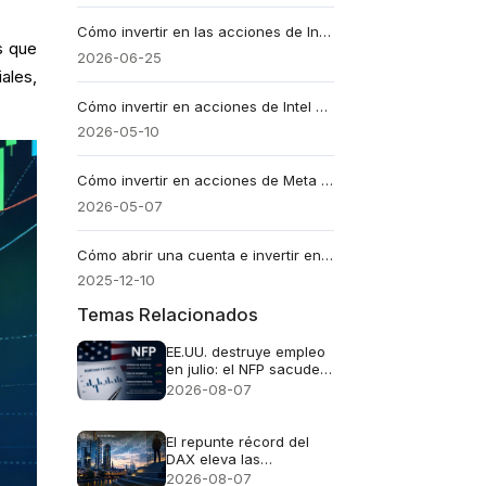
Cómo invertir en las acciones de Intel en Latinoamérica
s que
2026-06-25
ales,
Cómo invertir en acciones de Intel desde LATAM
2026-05-10
Cómo invertir en acciones de Meta desde LATAM: De usuario a dueño en 2026
2026-05-07
Cómo abrir una cuenta e invertir en acciones de Estados Unidos en Colombia
2025-12-10
Temas Relacionados
EE.UU. destruye empleo
en julio: el NFP sacude
al dólar y dispara al oro
2026-08-07
El repunte récord del
DAX eleva las
expectativas de
2026-08-07