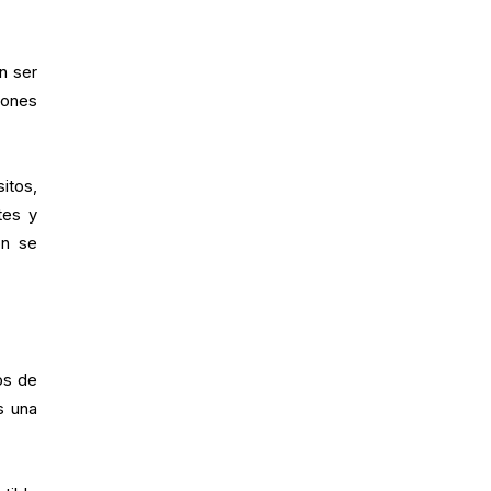
n ser
iones
itos,
tes y
ón se
ros de
s una