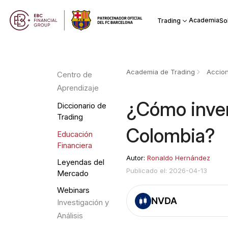
Academia
Trading
So
Academia de Trading
Accio
Centro de
Aprendizaje
¿Cómo inver
Diccionario de
Trading
Colombia?
Educación
Financiera
Autor:
Ronaldo Hernández
Leyendas del
Publicado el: 2026-04-13
Mercado
Webinars
NVDA
Investigación y
Análisis