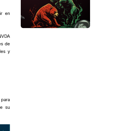
ir en
 NVDA
es de
les y
 para
de su