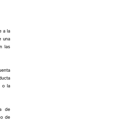
 a la
e una
n las
cuenta
ducta
 o la
ia de
go de