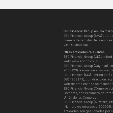
EBC Financial Group es una marc
EBC Financial Group (SVG) LLC est
número de registro de la empresa
y las Granadinas.
Otras entidades relevantes
EBC Financial Group (UK) Limited
web:
www.ebcfin.co.uk
EBC Financial Group (Cayman) Lim
2038223). Página web:
www.ebcg
EBC Financial (MU) Limited está 
GB24203273), con dirección regist
web de esta entidad se mantiene
EBC Financial Group (Comoros) Li
Comoras, con el número de refer
Unión de las Comoras.
EBC Financial Group (Australia) P
(Número de referencia: 500991). 
entidades son gestionadas por se