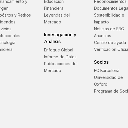
alancamiento y
Educación
Reconocimientos
rgen
Financiera
Documentos Lega
ósitos y Retiros
Leyendas del
Sostenibilidad e
videndos
Mercado
Impacto
vicios
Noticias de EBC
Investigación y
titucionales
Anuncios
Análisis
cnología
Centro de ayuda
anciera
Verificación Oficia
Enfoque Global
Informe de Datos
Socios
Publicaciones del
Mercado
FC Barcelona
Universidad de
Oxford
Programa de Soc