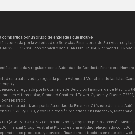
a compartida por un grupo de entidades que incluye:
á autorizada por la Autoridad de Servicios Financieros de San Vicente y las
 es 353 LLC 2020, con domicilio social en Euro House, Richmond Hill Road,
 está autorizada y regulada por la Autoridad de Conducta Financiera. Número
ited está autorizada y regulada por la Autoridad Monetaria de las Islas Cai
roup.ky
licenciada y regulada por la Comisión de Servicios Financieros de Mauricio 
rada en el tercer piso, Standard Chartered Tower, Cybercity, Ebene, 72201, R
 por separado.
mited está autorizada por la Autoridad de Finanzas Offshore de la Isla Autó
encia L 15637/EFGC, y con la dirección registrada en Hamchako, Mutsamudu,
ty Ltd (ACN: 619 073 237) está autorizada y regulada por la Comisión Austral
EBC Financial Group (Australia) Pty Ltd es una entidad relacionada con EBC 
parado. Los productos y servicios financieros ofrecidos en este sitio web