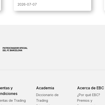
recomienda respaldar el historial de trading
2026-07-07
antes del proceso.
entas y
Academia
Acerca de EBC
ndiciones
Diccionario de
¿Por qué EBC?
entas de Trading
Trading
Premios y