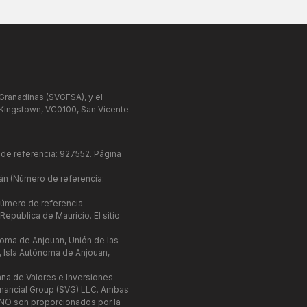
 Granadinas (SVGFSA), y el
 Kingstown, VC0100, San Vicente
 de referencia: 927552. Página
mán (Número de referencia:
(Número de referencia
epública de Mauricio. El sitio
noma de Anjouan, Unión de las
 Isla Autónoma de Anjouan,
iana de Valores e Inversiones
Financial Group (SVG) LLC. Ambas
 NO son proporcionados por la