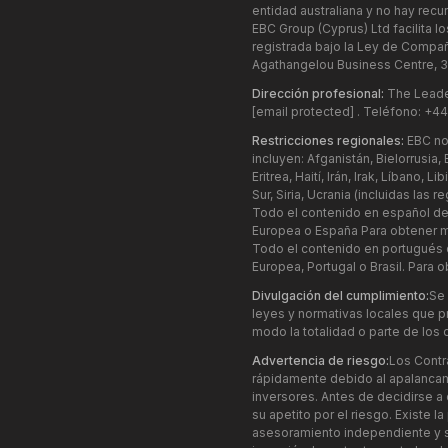
entidad australiana y no hay recur
EBC Group (Cyprus) Ltd facilita l
registrada bajo la Ley de Compañ
Agathangelou Business Centre, 3
Dirección profesional:
The Leaden
[email protected]
. Teléfono: +4
Restricciones regionales:
EBC no 
incluyen: Afganistán, Bielorrusi
Eritrea, Haití, Irán, Irak, Líbano
Sur, Siria, Ucrania (incluidas la
Todo el contenido en español de
Europea o España Para obtener m
Todo el contenido en portugués d
Europea, Portugal o Brasil. Para
Divulgación del cumplimiento:
Se 
leyes y normativas locales que pro
modo la totalidad o parte de los
Advertencia de riesgo:
Los Contr
rápidamente debido al apalancam
inversores. Antes de decidirse a
su apetito por el riesgo. Existe 
asesoramiento independiente y s