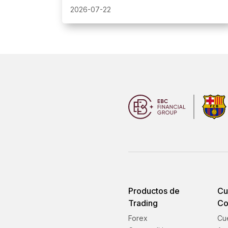
precios se reanudarán al finalizar.
2026-07-22
Productos de
Cu
Trading
Co
Forex
Cu