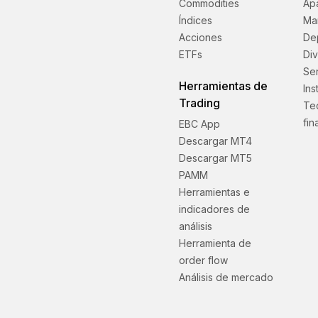
Commodities
Ap
Índices
Ma
Acciones
Dep
ETFs
Di
Ser
Herramientas de
Ins
Trading
Te
fin
EBC App
Descargar MT4
Descargar MT5
PAMM
Herramientas e
indicadores de
análisis
Herramienta de
order flow
Análisis de mercado