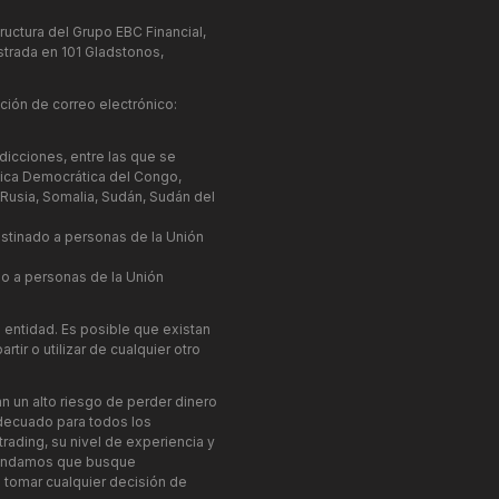
ructura del Grupo EBC Financial,
strada en 101 Gladstonos,
ción de correo electrónico:
dicciones, entre las que se
blica Democrática del Congo,
), Rusia, Somalia, Sudán, Sudán del
.
stinado a personas de la Unión
do a personas de la Unión
 entidad. Es posible que existan
tir o utilizar de cualquier otro
n un alto riesgo de perder dinero
adecuado para todos los
rading, su nivel de experiencia y
ecomendamos que busque
tomar cualquier decisión de