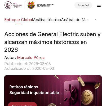
Español
rs
Enfoque Global
Análisis técnico
Análisis de Mercado
Pub
Acciones de General Electric suben y
alcanzan máximos históricos en
2026
Autor:
Marcelo Pérez
Publicado el: 2026-03-03
Actualizado el: 2026-03-03