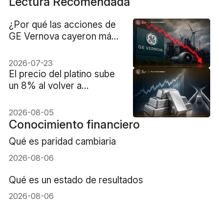
Lectura Recomendada
¿Por qué las acciones de
GE Vernova cayeron más
del 8%?
2026-07-23
El precio del platino sube
un 8% al volver a
centrarse la atención en el
déficit de suministro
2026-08-05
previsto para 2026.
Conocimiento financiero
Qué es paridad cambiaria
2026-08-06
Qué es un estado de resultados
2026-08-06