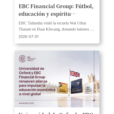
EBC Financial Group: Fútbol, ​​
educación y espíritu
comunitario se unen en el
EBC Tailandia visitó la escuela Wat Uthai
Día de Responsabilidad
Tharam en Huai Khwang, donando balones y
Social Corporativa de las
material didáctico en apoyo de los valores de la
2026-07-01
colaboración con Barcelona.
Escuelas de Bangkok.