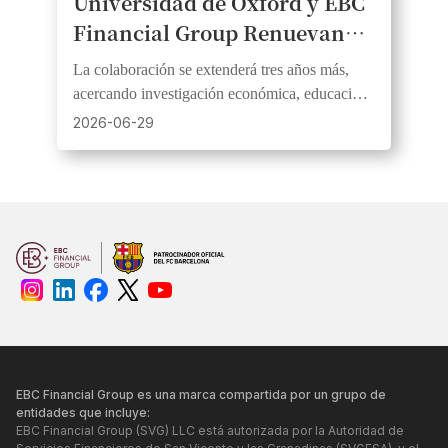
Universidad de Oxford y EBC
Financial Group Renuevan
Alianza Para Impulsar La
La colaboración se extenderá tres años más,
Educación Económica a Nivel
acercando investigación económica, educación
Global
financiera y análisis de mercados al público.
2026-06-29
EBC Financial Group es una marca compartida por un grupo de
entidades que incluye:
EBC Financial Group (SVG) LLC está autorizada por la Autoridad de