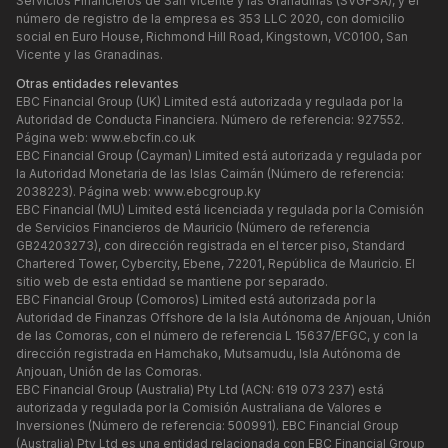
Servicios Financieros de San Vicente y las Granadinas (SVGFSA), y el
número de registro de la empresa es 353 LLC 2020, con domicilio
social en Euro House, Richmond Hill Road, Kingstown, VC0100, San
Vicente y las Granadinas.
Otras entidades relevantes
EBC Financial Group (UK) Limited está autorizada y regulada por la
Autoridad de Conducta Financiera. Número de referencia: 927552.
Página web:
www.ebcfin.co.uk
EBC Financial Group (Cayman) Limited está autorizada y regulada por
la Autoridad Monetaria de las Islas Caimán (Número de referencia:
2038223). Página web:
www.ebcgroup.ky
EBC Financial (MU) Limited está licenciada y regulada por la Comisión
de Servicios Financieros de Mauricio (Número de referencia
GB24203273), con dirección registrada en el tercer piso, Standard
Chartered Tower, Cybercity, Ebene, 72201, República de Mauricio. El
sitio web de esta entidad se mantiene por separado.
EBC Financial Group (Comoros) Limited está autorizada por la
Autoridad de Finanzas Offshore de la Isla Autónoma de Anjouan, Unión
de las Comoras, con el número de referencia L 15637/EFGC, y con la
dirección registrada en Hamchako, Mutsamudu, Isla Autónoma de
Anjouan, Unión de las Comoras.
EBC Financial Group (Australia) Pty Ltd (ACN: 619 073 237) está
autorizada y regulada por la Comisión Australiana de Valores e
Inversiones (Número de referencia: 500991). EBC Financial Group
(Australia) Pty Ltd es una entidad relacionada con EBC Financial Group