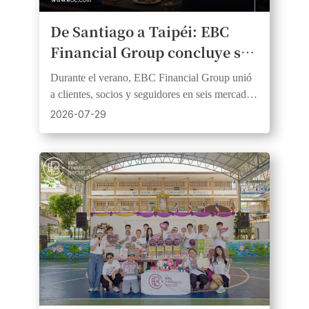
De Santiago a Taipéi: EBC
Financial Group concluye su
serie de retransmisiones en
Durante el verano, EBC Financial Group unió
directo de la temporada 2026
a clientes, socios y seguidores en seis mercados
de la fiebre del fútbol.
y tres continentes a través de eventos de fútbol
2026-07-29
en directo.