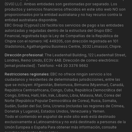
(SVG) LLC. Ambas entidades son gestionadas por separado. Los
productos y servicios financieros ofrecidos en este sitio web NO son
proporcionados por la entidad australiana y no hay recurso contra la
entidad australiana disponible.
EBC Group (Cyprus) Ltd facilita los servicios de pago a las entidades
autorizadas y reguladas dentro de la estructura del Grupo EBC
Financial, registrada bajo la Ley de Compañías de la República de
Chipre con el número: HE 449205, con dirección registrada en 101
Gladstonos, Agathangelou Business Centre, 3032 Limassol, Chipre.
Dirección profesional:
The Leadenhall Building, 122 Leadenhall Street,
Londres, Reino Unido, EC3V 4AB. Dirección de correo electrónico:
[email protected]
. Teléfono: +44 20 3376 9662
Restricciones regionales:
EBC no ofrece ningún servicio a los
ciudadanos y residentes de determinadas jurisdicciones, entre las
que se incluyen: Afganistán, Bielorrusia, Birmania (Myanmar), Canadá,
República Centroafricana, Congo, Cuba, República Democrática del
Congo, Eritrea, Haití, Irán, Irak, Líbano, Libia, Malasia, Malí, Corea del
Norte (República Popular Democrática de Corea), Rusia, Somalia,
Sudán, Sudán del Sur, Siria, Ucrania (incluidas las regiones de Crimea,
Donetsk y Lugansk), Estados Unidos, Venezuela y Yemen.
Todo el contenido en español de este sitio web está destinado
exclusivamente a Latinoamérica y no está destinado a personas de la
Unión Europea o España Para obtener más información, consulte