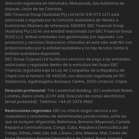
dirección registrada en Hamchako, Mutsamudu, Isla Autónoma de
Anjouan, Unión de las Comoras.
EBC Financial Group (Australia) Pty Ltd (ACN: 619 073 237) está
autorizada y regulada por la Comisión Australiana de Valores e
Inversiones (Número de referencia: 500991). EBC Financial Group
(Australia) Pty Ltd es una entidad relacionada con EBC Financial Group
(SVG) LLC. Ambas entidades son gestionadas por separado. Los
productos y servicios financieros ofrecidos en este sitio web NO son
proporcionados por la entidad australiana y no hay recurso contra la
entidad australiana disponible.
EBC Group (Cyprus) Ltd facilita los servicios de pago a las entidades
autorizadas y reguladas dentro de la estructura del Grupo EBC
Financial, registrada bajo la Ley de Compañías de la República de
Chipre con el número: HE 449205, con dirección registrada en 101
Gladstonos, Agathangelou Business Centre, 3032 Limassol, Chipre.
Dirección profesional:
The Leadenhall Building, 122 Leadenhall Street,
Londres, Reino Unido, EC3V 4AB. Dirección de correo electrónico:
[email protected]
. Teléfono: +44 20 3376 9662
Restricciones regionales:
EBC no ofrece ningún servicio a los
ciudadanos y residentes de determinadas jurisdicciones, entre las
que se incluyen: Afganistán, Bielorrusia, Birmania (Myanmar), Canadá,
República Centroafricana, Congo, Cuba, República Democrática del
Congo, Eritrea, Haití, Irán, Irak, Líbano, Libia, Malasia, Malí, Corea del
Norte (República Popular Democrática de Corea), Rusia, Somalia,