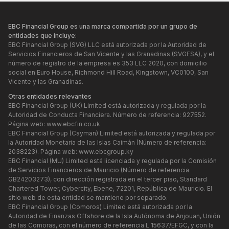
EBC Financial Group es una marca compartida por un grupo de
entidades que incluye:
EBC Financial Group (SVG) LLC está autorizada por la Autoridad de
Servicios Financieros de San Vicente y las Granadinas (SVGFSA), y el
número de registro de la empresa es 353 LLC 2020, con domicilio
social en Euro House, Richmond Hill Road, Kingstown, VC0100, San
Vicente y las Granadinas.
Otras entidades relevantes
EBC Financial Group (UK) Limited está autorizada y regulada por la
Autoridad de Conducta Financiera. Número de referencia: 927552.
Página web:
www.ebcfin.co.uk
EBC Financial Group (Cayman) Limited está autorizada y regulada por
la Autoridad Monetaria de las Islas Caimán (Número de referencia:
2038223). Página web:
www.ebcgroup.ky
EBC Financial (MU) Limited está licenciada y regulada por la Comisión
de Servicios Financieros de Mauricio (Número de referencia
GB24203273), con dirección registrada en el tercer piso, Standard
Chartered Tower, Cybercity, Ebene, 72201, República de Mauricio. El
sitio web de esta entidad se mantiene por separado.
EBC Financial Group (Comoros) Limited está autorizada por la
Autoridad de Finanzas Offshore de la Isla Autónoma de Anjouan, Unión
de las Comoras, con el número de referencia L 15637/EFGC, y con la