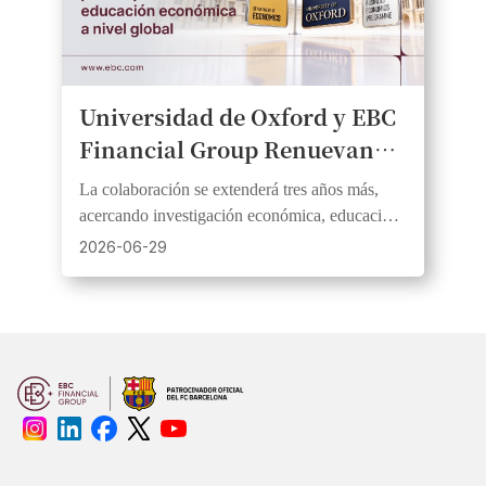
Universidad de Oxford y EBC
Financial Group Renuevan
Alianza Para Impulsar La
La colaboración se extenderá tres años más,
Educación Económica a Nivel
acercando investigación económica, educación
Global
financiera y análisis de mercados al público.
2026-06-29