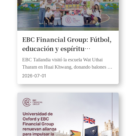
EBC Financial Group: Fútbol, ​​
educación y espíritu
comunitario se unen en el
EBC Tailandia visitó la escuela Wat Uthai
Día de Responsabilidad
Tharam en Huai Khwang, donando balones y
Social Corporativa de las
material didáctico en apoyo de los valores de la
2026-07-01
colaboración con Barcelona.
Escuelas de Bangkok.