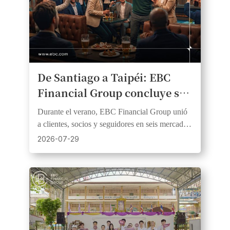
De Santiago a Taipéi: EBC
Financial Group concluye su
serie de retransmisiones en
Durante el verano, EBC Financial Group unió
directo de la temporada 2026
a clientes, socios y seguidores en seis mercados
de la fiebre del fútbol.
y tres continentes a través de eventos de fútbol
2026-07-29
en directo.