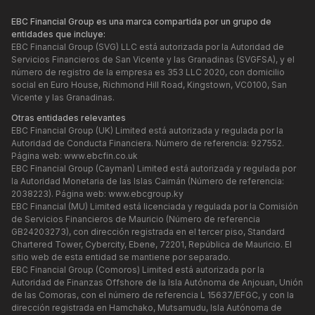
EBC Financial Group es una marca compartida por un grupo de
entidades que incluye:
EBC Financial Group (SVG) LLC está autorizada por la Autoridad de
Servicios Financieros de San Vicente y las Granadinas (SVGFSA), y el
número de registro de la empresa es 353 LLC 2020, con domicilio
social en Euro House, Richmond Hill Road, Kingstown, VC0100, San
Vicente y las Granadinas.
Otras entidades relevantes
EBC Financial Group (UK) Limited está autorizada y regulada por la
Autoridad de Conducta Financiera. Número de referencia: 927552.
Página web:
www.ebcfin.co.uk
EBC Financial Group (Cayman) Limited está autorizada y regulada por
la Autoridad Monetaria de las Islas Caimán (Número de referencia:
2038223). Página web:
www.ebcgroup.ky
EBC Financial (MU) Limited está licenciada y regulada por la Comisión
de Servicios Financieros de Mauricio (Número de referencia
GB24203273), con dirección registrada en el tercer piso, Standard
Chartered Tower, Cybercity, Ebene, 72201, República de Mauricio. El
sitio web de esta entidad se mantiene por separado.
EBC Financial Group (Comoros) Limited está autorizada por la
Autoridad de Finanzas Offshore de la Isla Autónoma de Anjouan, Unión
de las Comoras, con el número de referencia L 15637/EFGC, y con la
dirección registrada en Hamchako, Mutsamudu, Isla Autónoma de