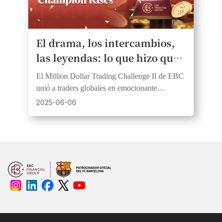
El drama, los intercambios,
las leyendas: lo que hizo que
el Desafío de Trading del
El Million Dollar Trading Challenge II de EBC
Millón de Dólares II de EBC
unió a traders globales en emocionante
fuera inolvidable
competencia de habilidad, estrategia y coraje,
2025-06-06
coronando a nuevos campeones