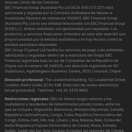
Anjouan, Unión de las Comoras.
EBC Financial Group (Australia) Pty Ltd (ACN: 619 073 237) está
autorizada y regulada por la Comisión Australiana de Valores e
Inversiones (Número de referencia: 500991). EBC Financial Group
(Australia) Pty Ltd es una entidad relacionada con EBC Financial Group
(SVG) LLC. Ambas entidades son gestionadas por separado. Los
productos y servicios financieros ofrecidos en este sitio web NO son
proporcionados por la entidad australiana y no hay recurso contra la
entidad australiana disponible.
EBC Group (Cyprus) Ltd facilita los servicios de pago a las entidades
autorizadas y reguladas dentro de la estructura del Grupo EBC
Financial, registrada bajo la Ley de Compañías de la República de
Chipre con el número: HE 449205, con dirección registrada en 101
Gladstonos, Agathangelou Business Centre, 3032 Limassol, Chipre.
Dirección profesional:
The Leadenhall Building, 122 Leadenhall Street,
Londres, Reino Unido, EC3V 4AB. Dirección de correo electrónico:
[email protected]
. Teléfono: +44 20 3376 9662
Restricciones regionales:
EBC no ofrece ningún servicio a los
ciudadanos y residentes de determinadas jurisdicciones, entre las
que se incluyen: Afganistán, Bielorrusia, Birmania (Myanmar), Canadá,
República Centroafricana, Congo, Cuba, República Democrática del
Congo, Eritrea, Haití, Irán, Irak, Líbano, Libia, Malasia, Malí, Corea del
Norte (República Popular Democrática de Corea), Rusia, Somalia,
Sudán, Sudán del Sur, Siria, Ucrania (incluidas las regiones de Crimea,