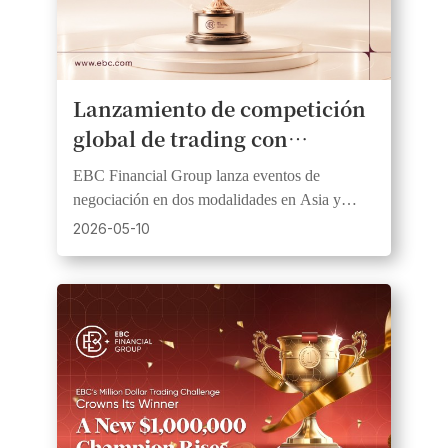
Lanzamiento de competición
global de trading con
importantes premios en
EBC Financial Group lanza eventos de
metálico
negociación en dos modalidades en Asia y
África, ofreciendo competiciones simuladas y
2026-05-10
en vivo para traders de todos niveles