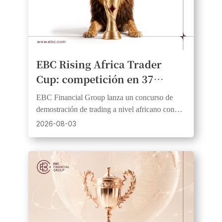
EBC Rising Africa Trader
Cup: competición en 37
países africanos con premios
EBC Financial Group lanza un concurso de
en efectivo
demostración de trading a nivel africano con
1.000 USD en premios, 20 ganadores y fondos
2026-08-03
iniciales iguales.