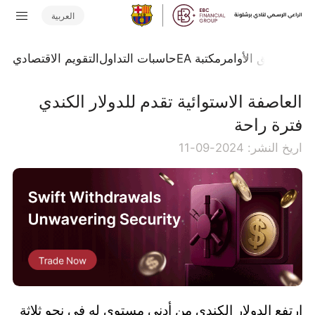
العربية
تداول
تدفق الأوامر
مكتبة EA
حاسبات التداول
التقويم الاقتصادي
العاصفة الاستوائية تقدم للدولار الكندي
فترة راحة
اريخ النشر: 2024-09-11
ارتفع الدولار الكندي من أدنى مستوى له في نحو ثلاثة