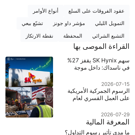
عقود الفروقات على السلع
أنواع الأوامر
التمويل الليلي
مؤشر داو جونز
تشبّع بيعي
التشبع الشرائي
المحفظة
نقطة الارتكاز
القراءة الموصى بها
سهم SK Hynix يقفز 27%
في ناسداك: داخل موجة
صعود هائلة للذكاء الاصطناعي
2026-07-15
الرسوم الجمركية الأمريكية
على العمل القسري لعام
2026: أي السلع والاقتصادات
حصلت على إعفاء؟
2026-07-29
المعرفة المالية
ما مدى تأثير رسوم التداول؟