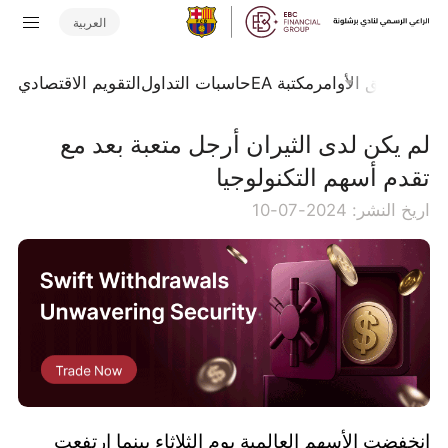
العربية
تداول
تدفق الأوامر
مكتبة EA
حاسبات التداول
التقويم الاقتصادي
لم يكن لدى الثيران أرجل متعبة بعد مع
تقدم أسهم التكنولوجيا
اريخ النشر: 2024-07-10
انخفضت الأسهم العالمية يوم الثلاثاء بينما ارتفعت