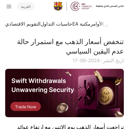
العربية
تداول
تدفق الأوامر
مكتبة EA
حاسبات التداول
التقويم الاقتصادي
تنخفض أسعار الذهب مع استمرار حالة
عدم اليقين السياسي
اريخ النشر: 2024-06-17
تراجعت أسعار الذهب يوم الاثنين مع ارتفاع عوائد