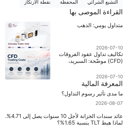
التشبع الشرائي
المحفظة
نقطة الارتكاز
القراءة الموصى بها
متداول يومي: الذهب
2026-07-10
تكاليف تداول عقود الفروقات
(CFD) موضّحة: السبريد،
العمولة، رسوم التبييت
والانزلاق السعري
2026-07-10
المعرفة المالية
ما مدى تأثير رسوم التداول؟
2026-08-07
عائد سندات الخزانة لأجل 10 سنوات يصل إلى 4.71%.
لماذا هبط TLT بنسبة 1.65%؟