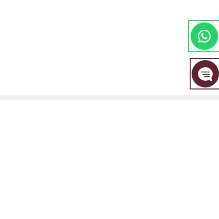
مجموعة EBC المالية هي علامة تجارية مشتركة بين مجموعة من الكيانات المنفصلة، ​​
كل منها مرخصة ومنظمة من قبل سلطتها المالية المعنية.
EBC Financial Group (SVG) LLC: مرخصة من قبل هيئة الخدمات المالية في سانت
فينسنت وجزر غرينادين (SVGFSA). رقم تسجيل الشركة: 353 LLC 2020. العنوان