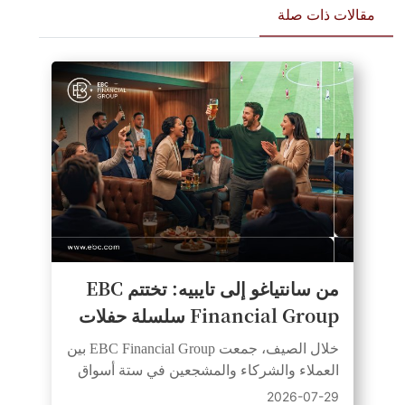
مقالات ذات صلة
من سانتياغو إلى تايبيه: تختتم EBC
Financial Group سلسلة حفلات
مشاهدة حمى كرة القدم لعام 2026
خلال الصيف، جمعت EBC Financial Group بين
العملاء والشركاء والمشجعين في ستة أسواق
وثلاث قارات عبر فعاليات كرة قدم مباشرة.
2026-07-29