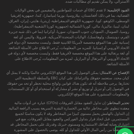
الأسترالي، ولا يمكن تقديم أي مطالبات ضده.
القيود الإقليمية:
لا تقدم EBC أي خدمات للمواطنين والمقيمين في بعض الولايات
القضائية، بما في ذلك: أفغانستان، بيلاروسيا، بورما (ميانمار)، كندا، جمهورية إفريقيا
الوسطى، الكونغو، كوبا، جمهورية الكونغو الديمقراطية، إريتريا، هايتي، إيران، العراق،
لبنان، ليبيا، ماليزيا، مالي، كوريا الشمالية (جمهورية كوريا الشعبية الديمقراطية)،
روسيا، الصومال، السودان، جنوب السودان، سوريا، أوكرانيا (بما في ذلك شبه جزيرة
القرم، دونيتسك، ولوهانسك)، الولايات المتحدة الأمريكية، فنزويلا، واليمن. أي لغة
إسبانية على هذا الموقع مخصصة لأمريكا اللاتينية فقط، وليست مخصصة لأي دولة في
الاتحاد الأوروبي أو إسبانيا. للمزيد من المعلومات، يُرجى الاطلاع على الأسئلة الشائعة.
أي لغة برتغالية على هذا الموقع مخصصة لأفريقيا فقط، وليست مخصصة لأي دولة في
الاتحاد الأوروبي أو البرتغال أو البرازيل. لمزيد من المعلومات، يُرجى الاطلاع على
الأسئلة الشائعة.
الإفصاح عن الامتثال:
يمكن الوصول إلى هذا الموقع الإلكتروني عالميًا ولكنه لا يمثل أي
كيان محدد. ستعتمد حقوقك والتزاماتك على كيان EBC والسلطة التنظيمية التي
تختارها. يرجى ملاحظة أنه قد تكون هناك قوانين ولوائح محلية تحظر أو تحد من حقوقك
في الوصول إلى أو تنزيل أو توزيع أو نشر أو مشاركة أو استخدام أي أو كل المستندات
والمعلومات المنشورة على هذا الموقع الإلكتروني.
تحذير المخاطر:
إن تداول العقود مقابل الفروقات (CFDs) عبارة عن أدوات مالية
معقدة تنطوي على مخاطر عالية من الخسارة النقدية السريعة بسبب الرافعة المالية.
إن التداول بالهامش يحمل مستوى كبيرًا من المخاطر وقد لا يكون مناسبًا لجميع
المستثمرين. قبل اتخاذ قرار بتداول الفوركس والعقود مقابل الفروقات، ضع في
اعتبارك بعناية أهدافك الاستثمارية ومستوى خبرتك وقدرتك على تحمل المخاطر. قد
تخسر بعضًا من رأس المال الأولي للتداول أو كله. يوصى بالحصول على المشورة