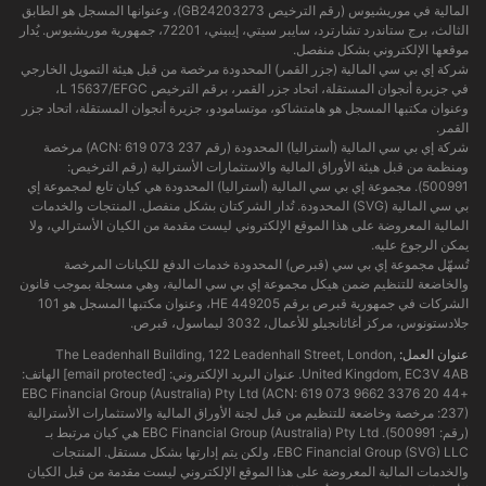
المالية في موريشيوس (رقم الترخيص GB24203273)، وعنوانها المسجل هو الطابق
الثالث، برج ستاندرد تشارترد، سايبر سيتي، إيبيني، 72201، جمهورية موريشيوس. يُدار
موقعها الإلكتروني بشكل منفصل.
شركة إي بي سي المالية (جزر القمر) المحدودة مرخصة من قبل هيئة التمويل الخارجي
في جزيرة أنجوان المستقلة، اتحاد جزر القمر، برقم الترخيص L 15637/EFGC،
وعنوان مكتبها المسجل هو هامتشاكو، موتسامودو، جزيرة أنجوان المستقلة، اتحاد جزر
القمر.
شركة إي بي سي المالية (أستراليا) المحدودة (رقم ACN: 619 073 237) مرخصة
ومنظمة من قبل هيئة الأوراق المالية والاستثمارات الأسترالية (رقم الترخيص:
500991). مجموعة إي بي سي المالية (أستراليا) المحدودة هي كيان تابع لمجموعة إي
بي سي المالية (SVG) المحدودة. تُدار الشركتان بشكل منفصل. المنتجات والخدمات
المالية المعروضة على هذا الموقع الإلكتروني ليست مقدمة من الكيان الأسترالي، ولا
يمكن الرجوع عليه.
تُسهّل مجموعة إي بي سي (قبرص) المحدودة خدمات الدفع للكيانات المرخصة
والخاضعة للتنظيم ضمن هيكل مجموعة إي بي سي المالية، وهي مسجلة بموجب قانون
الشركات في جمهورية قبرص برقم HE 449205، وعنوان مكتبها المسجل هو 101
جلادستونوس، مركز أغاثانجيلو للأعمال، 3032 ليماسول، قبرص.
عنوان العمل:
The Leadenhall Building, 122 Leadenhall Street, London,
United Kingdom, EC3V 4AB. عنوان البريد الإلكتروني:
[email protected]
الهاتف:
+44 20 3376 9662 EBC Financial Group (Australia) Pty Ltd (ACN: 619 073
237): مرخصة وخاضعة للتنظيم من قبل لجنة الأوراق المالية والاستثمارات الأسترالية
(رقم: 500991). EBC Financial Group (Australia) Pty Ltd هي كيان مرتبط بـ
EBC Financial Group (SVG) LLC، ولكن يتم إدارتها بشكل مستقل. المنتجات
والخدمات المالية المعروضة على هذا الموقع الإلكتروني ليست مقدمة من قبل الكيان