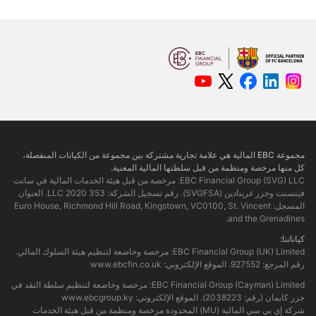
مجموعة EBC المالية هي علامة تجارية مشتركة بين مجموعة من الكيانات المنفصلة، ​​
كل منها مرخصة ومنظمة من قبل سلطتها المالية المعنية.
EBC Financial Group (SVG) LLC: مرخصة من قبل هيئة الخدمات المالية في سانت
فينسنت وجزر غرينادين (SVGFSA). رقم تسجيل الشركة: 353 LLC 2020. العنوان
المسجل: Euro House, Richmond Hill Road, Kingstown, VC0100, St. Vincent
and the Grenadines.
كياناتنا:
EBC Financial Group (UK) Limited: مرخصة وخاضعة لتنظيم هيئة السلوك المالي.
رقم المرجع: 927552. الموقع الإلكتروني:
www.ebcfin.co.uk
EBC Financial Group (Cayman) Limited: مرخصة وخاضعة لتنظيم سلطة النقد في
جزر كايمان (رقم: 2038223). الموقع الإلكتروني:
www.ebcgroup.ky
شركة إي بي سي المالية (MU) المحدودة مرخصة ومنظمة من قبل هيئة الخدمات