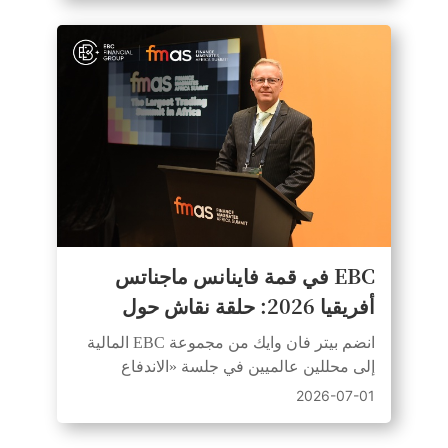
EBC في قمة فاينانس ماجناتس
أفريقيا 2026: حلقة نقاش حول
المعادن الثمينة تتصدر المشهد في
انضم بيتر فان وايك من مجموعة EBC المالية
كيب تاون
إلى محللين عالميين في جلسة «الاندفاع
العالمي نحو الذهب: ملاذ آمن أم FOMO؟» في
2026-07-01
مركز المؤتمرات الدولي في كيب تاون
(CTICC).