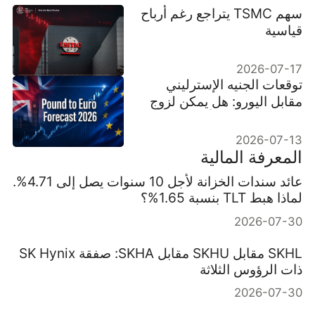
سهم TSMC يتراجع رغم أرباح
قياسية
2026-07-17
توقعات الجنيه الإسترليني
مقابل اليورو: هل يمكن لزوج
GBP/EUR كسر أعلى
مستوياته في 2026؟
2026-07-13
المعرفة المالية
عائد سندات الخزانة لأجل 10 سنوات يصل إلى 4.71%.
لماذا هبط TLT بنسبة 1.65%؟
2026-07-30
SKHL مقابل SKHU مقابل SKHA: صفقة SK Hynix
ذات الرؤوس الثلاثة
2026-07-30