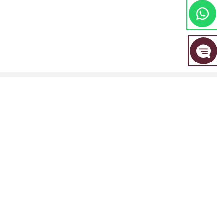
مجموعة EBC المالية هي علامة تجارية مشتركة بين مجموعة من الكيانات المنفصلة، ​​
كل منها مرخصة ومنظمة من قبل سلطتها المالية المعنية.
EBC Financial Group (SVG) LLC: مرخصة من قبل هيئة الخدمات المالية في سانت
فينسنت وجزر غرينادين (SVGFSA). رقم تسجيل الشركة: 353 LLC 2020. العنوان
المسجل: Euro House, Richmond Hill Road, Kingstown, VC0100, St. Vincent
and the Grenadines.