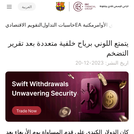
العربية
تداول
تدفق الأوامر
مكتبة EA
حاسبات التداول
التقويم الاقتصادي
يتمتع اللوني برياح خلفية متعددة بعد تقرير
التضخم
اريخ النشر: 2023-12-20
كان الدولار الكندي على قدم المساواة يوم الأربعاء بعد