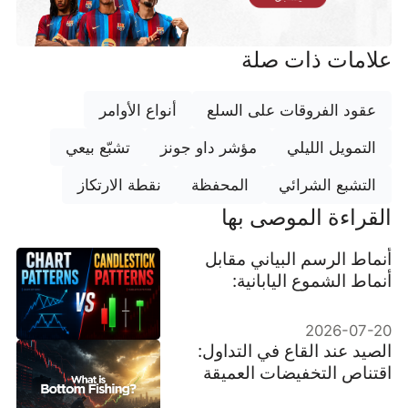
علامات ذات صلة
عقود الفروقات على السلع
أنواع الأوامر
التمويل الليلي
مؤشر داو جونز
تشبّع بيعي
التشبع الشرائي
المحفظة
نقطة الارتكاز
القراءة الموصى بها
أنماط الرسم البياني مقابل
أنماط الشموع اليابانية:
الفروقات الرئيسية وكيفية
استخدامهما معًا
2026-07-20
الصيد عند القاع في التداول:
اقتناص التخفيضات العميقة
في السوق