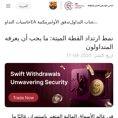
العربية
جلة السوق
منصات التداول
تدفق الأوامر
مكتبة EA
حاسبات التداول
ا
نمط ارتداد القطة الميتة: ما يجب أن يعرفه
المتداولون
اريخ النشر: 2025-04-17
في عالم الأسواق المالية المتغير باستمرار، غالبًا ما