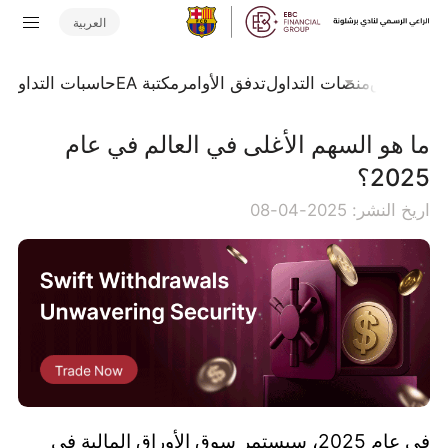
العربية
جلة السوق
منصات التداول
تدفق الأوامر
مكتبة EA
حاسبات التداول
ا
ما هو السهم الأغلى في العالم في عام
2025؟
اريخ النشر: 2025-04-08
في عام 2025، سيستمر سوق الأوراق المالية في