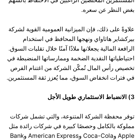
المستثمرين المخلصين الراغبين في الاحتفاظ بالسهم
بغض النظر عن سعره.
علاوةً على ذلك، فإن الميزانية العمومية القوية لشركة
بيركشاير هاثاواي ونهجها المحافظ في استخدام
الرافعة المالية يجعلانها ملاذًا آمنًا خلال تقلبات السوق.
احتياطياتها النقدية الضخمة وممارساتها المنضبطة في
تخصيص رأس المال تُمكّن الشركة من اغتنام الفرص
في فترات انخفاض السوق، مما يُعزز ثقة المستثمرين.
3) الانضباط الاستثماري طويل الأجل
توفر محفظة الشركة المتنوعة، والتي تشمل شركات
مملوكة بالكامل وحصصًا كبيرة في شركات رائدة مثل
Apple وCoca-Cola وAmerican Express وBank