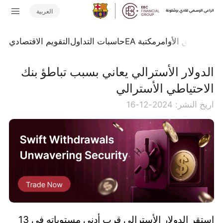
العربية
تداول
تدفق الأوامر
مكتبة EA
حاسبات التداول
التقويم الاقتصادي
​الدولار الأسترالي يعاني بسبب تباطؤ بنك
الاحتياطي الأسترالي
اريخ النشر: 2024-12-16
استقر الدولار الأسترالي قرب أدنى مستوياته في 13