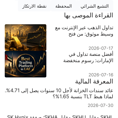
التشبع الشرائي
المحفظة
نقطة الارتكاز
القراءة الموصى بها
تداول الذهب عبر الإنترنت مع
وسيط موثوق: من فتح
الحساب إلى أول صفقة
2026-07-17
أفضل منصة تداول في
الإمارات: رسوم منخفضة
وحساب خالٍ من السواب
2026-07-16
المعرفة المالية
عائد سندات الخزانة لأجل 10 سنوات يصل إلى 4.71%.
لماذا هبط TLT بنسبة 1.65%؟
2026-07-30
SKHL مقابل SKHU مقابل SKHA: صفقة SK Hynix