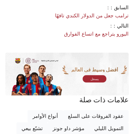
السابق：:
ترامب جعل من الدولار الكندي تافهًا
التالي：:
اليورو يتراجع مع اتساع الفوارق
أفضل وسيط في العالم
يسجل
علامات ذات صلة
عقود الفروقات على السلع
أنواع الأوامر
التمويل الليلي
مؤشر داو جونز
تشبّع بيعي