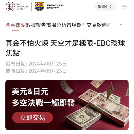
繁體中文
課程
金融焦點
數據報告
市場分析
市場期刊
交易軟體
訂單流
EA 
真金不怕火煉 天空才是極限-EBC環球
焦點
發布日期: 2024年09月23日
更新日期: 2024年09月23日